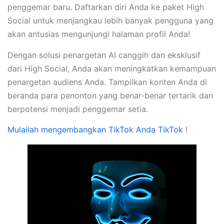
penggemar baru. Daftarkan diri Anda ke paket High
Social untuk menjangkau lebih banyak pengguna yang
akan antusias mengunjungi halaman profil Anda!
Dengan solusi penargetan AI canggih dan eksklusif
dari High Social, Anda akan meningkatkan kemampuan
penargetan audiens Anda. Tampilkan konten Anda di
beranda para penonton yang benar-benar tertarik dan
berpotensi menjadi penggemar setia.
Mulailah mengembangkan TikTok Anda TikTok
!