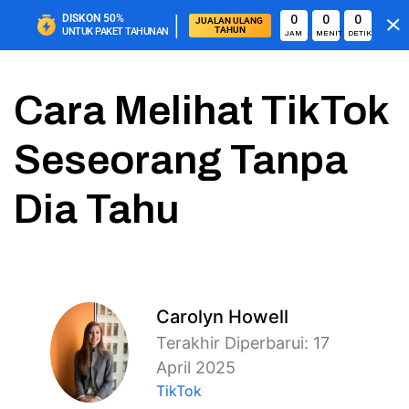
|
DISKON
50%
0
0
0
JUALAN ULANG 
TAHUN
UNTUK PAKET TAHUNAN
JAM
MENIT
DETIK
Cara Melihat TikTok
Seseorang Tanpa
Dia Tahu
Carolyn Howell
Terakhir Diperbarui: 17
April 2025
TikTok