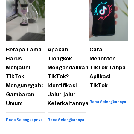
Berapa Lama
Apakah
Cara
Harus
Tiongkok
Menonton
Menjauhi
Mengendalikan
TikTok Tanpa
TikTok
TikTok?
Aplikasi
Mengunggah:
Identifikasi
TikTok
Gambaran
Jalur-jalur
Baca Selengkapnya
Umum
Keterkaitannya
Baca Selengkapnya
Baca Selengkapnya