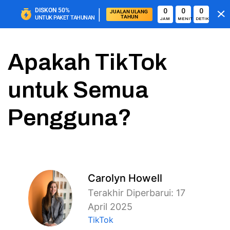
|
DISKON
50%
0
0
0
JUALAN ULANG 
TAHUN
UNTUK PAKET TAHUNAN
JAM
MENIT
DETIK
Apakah TikTok
untuk Semua
Pengguna?
Carolyn Howell
Terakhir Diperbarui: 17
April 2025
TikTok