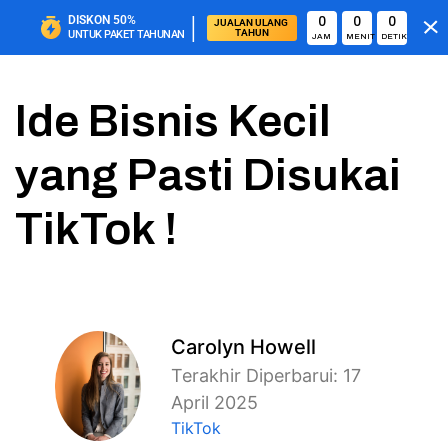
|
DISKON
50%
0
0
0
JUALAN ULANG 
TAHUN
UNTUK PAKET TAHUNAN
JAM
MENIT
DETIK
Ide Bisnis Kecil
yang Pasti Disukai
TikTok !
Carolyn Howell
Terakhir Diperbarui: 17
April 2025
TikTok