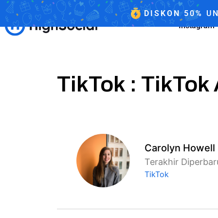
DISKON
50%
UN
Instagram
TikTok : TikTo
Carolyn Howell
Terakhir Diperba
TikTok