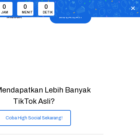
0
0
0
JAM
MENIT
DETIK
Masuk
MULAILAH
Mendapatkan Lebih Banyak
TikTok Asli?
Coba High Social Sekarang!