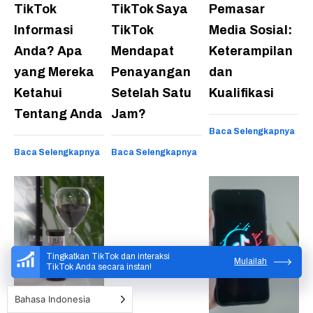
TikTok
TikTok Saya
Pemasar
Informasi
TikTok
Media Sosial:
Anda? Apa
Mendapat
Keterampilan
yang Mereka
Penayangan
dan
Ketahui
Setelah Satu
Kualifikasi
Tentang Anda
Jam?
Baca Selengkapnya
Baca Selengkapnya
Baca Selengkapnya
Tingkatkan TikTok dan interaksi
Mulailah
TikTok Anda secara instan!
Bahasa Indonesia