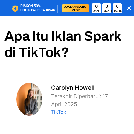
|
DISKON
50%
0
0
0
JUALAN ULANG 
TAHUN
UNTUK PAKET TAHUNAN
JAM
MENIT
DETIK
Apa Itu Iklan Spark
di TikTok?
Carolyn Howell
Terakhir Diperbarui: 17
April 2025
TikTok