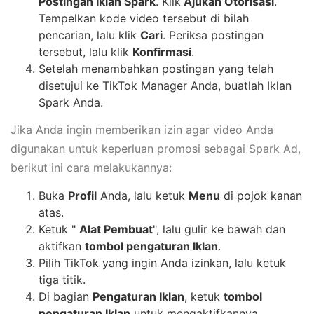
Postingan Iklan Spark
. Klik
Ajukan Otorisasi
. ​
Tempelkan kode video tersebut di bilah
pencarian, lalu klik
Cari
. ​Periksa postingan
tersebut, lalu klik
Konfirmasi
.
Setelah menambahkan postingan yang telah
disetujui ke TikTok Manager Anda, buatlah Iklan
Spark Anda.
Jika Anda ingin memberikan izin agar video Anda
digunakan untuk keperluan promosi sebagai Spark Ad,
berikut ini cara melakukannya:
Buka
Profil
Anda, lalu ketuk
Menu
di pojok kanan
atas.
Ketuk "
Alat Pembuat
", lalu gulir ke bawah dan
aktifkan
tombol pengaturan Iklan
.
Pilih TikTok yang ingin Anda izinkan, lalu ketuk
tiga titik.
Di bagian
Pengaturan Iklan
, ketuk
tombol
pengaturan Iklan
untuk mengaktifkannya.