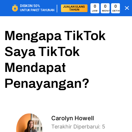
|
DISKON
50%
0
0
0
JUALAN ULANG 
TAHUN
UNTUK PAKET TAHUNAN
JAM
MENIT
DETIK
Mengapa TikTok
Saya TikTok
Mendapat
Penayangan?
Carolyn Howell
Terakhir Diperbarui: 5