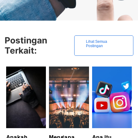
Postingan
Lihat Semua
Postingan
Terkait:
Apakah
Mengapa
Apa Itu