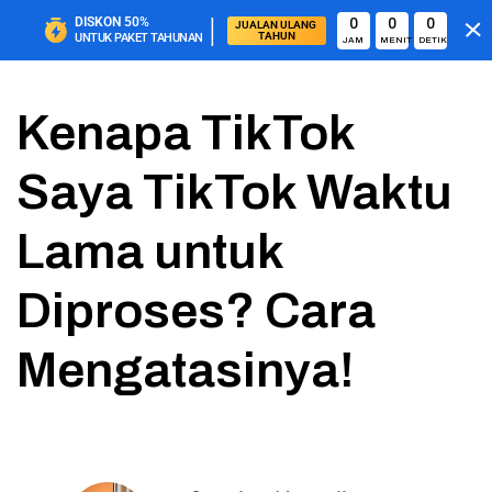
|
DISKON
50%
0
0
0
JUALAN ULANG 
TAHUN
UNTUK PAKET TAHUNAN
JAM
MENIT
DETIK
Kenapa TikTok
Saya TikTok Waktu
Lama untuk
Diproses? Cara
Mengatasinya!