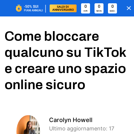
|
0
0
0
-50%
SUI
SALDI DI 
ANNIVERSARIO
PIANI ANNUALI
HR
MIN
SEC.
Come bloccare
qualcuno su TikTok
e creare uno spazio
online sicuro
Carolyn Howell
Ultimo aggiornamento: 17