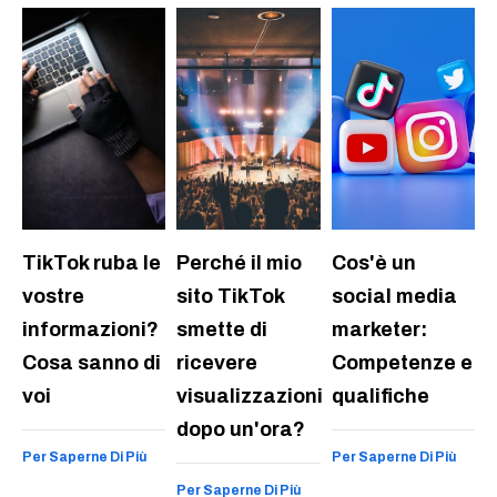
TikTok ruba le
Perché il mio
Cos'è un
vostre
sito TikTok
social media
informazioni?
smette di
marketer:
Cosa sanno di
ricevere
Competenze e
voi
visualizzazioni
qualifiche
dopo un'ora?
Per Saperne Di Più
Per Saperne Di Più
Per Saperne Di Più