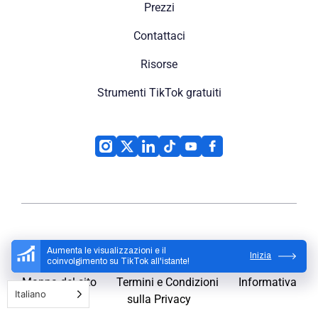
Prezzi
Contattaci
Risorse
Strumenti TikTok gratuiti
High Social
© 2026
Aumenta le visualizzazioni e il
Inizia
coinvolgimento su TikTok all'istante!
Mappa del sito
Termini e Condizioni
Informativa
Italiano
sulla Privacy