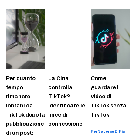
Per quanto
La Cina
Come
tempo
controlla
guardare i
rimanere
TikTok?
video di
lontani da
Identificare le
TikTok senza
TikTok dopo la
linee di
TikTok
pubblicazione
connessione
Per Saperne Di Più
di un post: