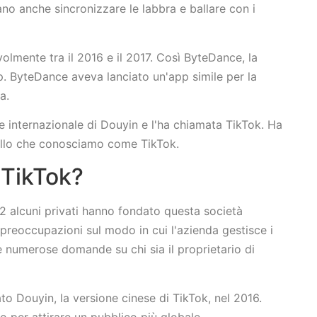
no anche sincronizzare le labbra e ballare con i
volmente tra il 2016 e il 2017. Così ByteDance, la
p. ByteDance aveva lanciato un'app simile per la
ma.
 internazionale di Douyin e l'ha chiamata TikTok. Ha
uello che conosciamo come TikTok.
i TikTok?
12 alcuni privati hanno fondato questa società
preoccupazioni sul modo in cui l'azienda gestisce i
te numerose domande su chi sia il proprietario di
o Douyin, la versione cinese di TikTok, nel 2016.
 per attirare un pubblico più globale.