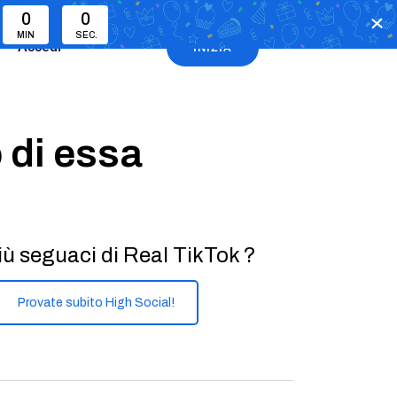
0
0
MIN
SEC.
Accedi
INIZIA
o di essa
iù seguaci di Real TikTok ?
Provate subito High Social!