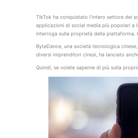
TikTok ha conquistato l'intero settore dei s
applicazioni di social media più popolari a l
interroga sulla proprietà della piattaforma. 
ByteDance, una società tecnologica cinese, 
diversi imprenditori cinesi, ha lanciato anch
Quindi, se volete saperne di più sulla propri