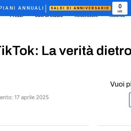
|
0
PIANI ANNUALI
SALDI DI ANNIVERSARIO
HR
Prezzi
Casi di studio
Recensioni
Risorse
TikTok: La verità dietr
Vuoi p
nto: 17 aprile 2025