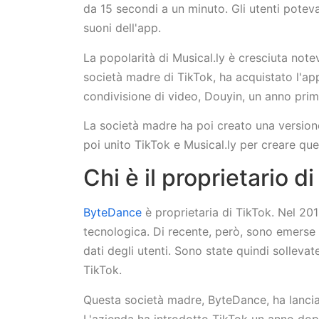
da 15 secondi a un minuto. Gli utenti poteva
suoni dell'app.
La popolarità di Musical.ly è cresciuta note
società madre di TikTok, ha acquistato l'ap
condivisione di video, Douyin, un anno pri
La società madre ha poi creato una versione
poi unito TikTok e Musical.ly per creare q
Chi è il proprietario d
ByteDance
è proprietaria di TikTok. Nel 20
tecnologica. Di recente, però, sono emerse 
dati degli utenti. Sono state quindi solleva
TikTok.
Questa società madre, ByteDance, ha lanciat
L'azienda ha introdotto TikTok un anno dopo