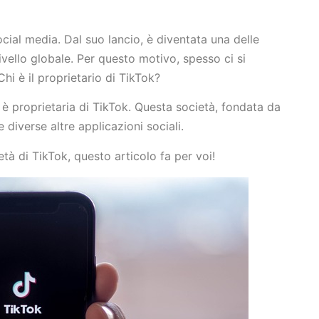
ocial media. Dal suo lancio, è diventata una delle
ivello globale. Per questo motivo, spesso ci si
Chi è il proprietario di TikTok?
è proprietaria di TikTok. Questa società, fondata da
e diverse altre applicazioni sociali.
età di TikTok, questo articolo fa per voi!