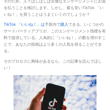
そのため、人々はしばしば安価なエンゲージメントにお金
を払うことを検討します。しかし、最も安いTikTok 「い
いね！」を買うことはうまくいくのでしょうか？
TikTok 「いいね！」は
予算内で
購入
できる。いくつかの
サードパーティアプリが、このエンゲージメント指標を有
料で提供している。人為的に「いいね！」の数を増やすこ
とで、あなたの投稿はより多くの人気を得ることができ
る。
そのプロセスに興味があるなら、この記事を読んでほし
い！