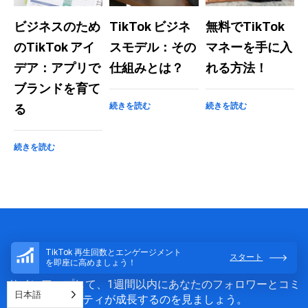
ビジネスのため
TikTok ビジネ
無料でTikTok
のTikTok アイ
スモデル：その
マネーを手に入
デア：アプリで
仕組みとは？
れる方法！
ブランドを育て
続きを読む
続きを読む
る
続きを読む
今日から始めよう
TikTok 再生回数とエンゲージメント
スタート
を即座に高めましょう！
サインアップして、1週間以内にあなたのフォロワーとコミ
日本語
ュニティが成長するのを見ましょう。