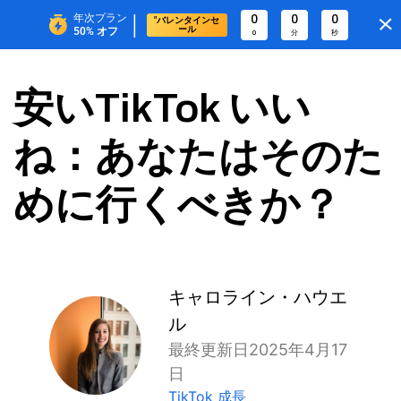
|
年次プラン
0
0
0
"バレンタインセ
ール
50%
オフ
0
分
秒
安いTikTok いい
ね：あなたはそのた
めに行くべきか？
キャロライン・ハウエ
ル
最終更新日2025年4月17
日
TikTok 成長