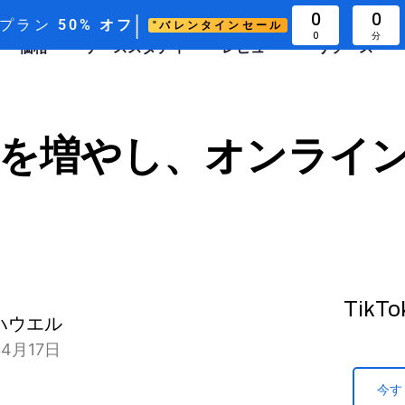
|
0
0
次プラン
50%
オフ
"バレンタインセール
0
分
価格
ケーススタディ
レビュー
リソース
生回数を増やし、オンラ
Tik
ハウエル
4月17日
今す