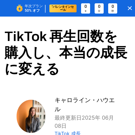
|
年次プラン
0
0
0
"バレンタインセ
ール
50%
オフ
0
分
秒
TikTok 再生回数を
購入し、本当の成長
に変える
キャロライン・ハウエ
ル
最終更新日2025年 06月
08日
TikTok 成長