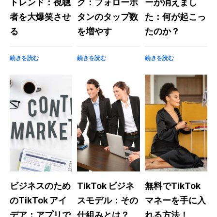
トレンド：視聴
グ：フォローボ
ーが消えまし
者を大爆笑させ
タンのタップ数
た：何が起こっ
る
を増やす
たのか？
続きを読む
続きを読む
続きを読む
ビジネスのため
TikTok ビジネ
無料でTikTok
のTikTok アイ
スモデル：その
マネーを手に入
デア：アプリで
仕組みとは？
れる方法！