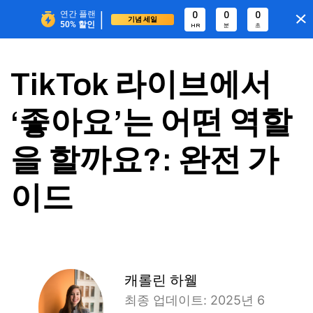
|
연간 플랜
0
0
0
기념 세일
50%
할인
HR
분
초
TikTok 라이브에서
‘좋아요’는 어떤 역할
을 할까요?: 완전 가
이드
캐롤린 하웰
최종 업데이트: 2025년 6