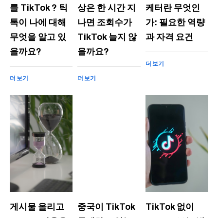
를 TikTok ? 틱
상은 한 시간 지
케터란 무엇인
톡이 나에 대해
나면 조회수가
가: 필요한 역량
무엇을 알고 있
TikTok 늘지 않
과 자격 요건
을까요?
을까요?
더 보기
더 보기
더 보기
게시물 올리고
중국이 TikTok
TikTok 없이