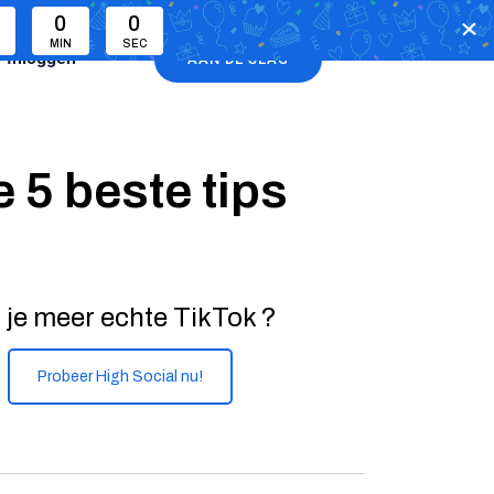
0
0
R
MIN
SEC
Inloggen
AAN DE SLAG
e 5 beste tips
 je meer echte TikTok ?
Probeer High Social nu!