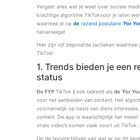
Vergeet alles wat je weet over sociale media
krachtige algoritme TikTokvoor je laten we
waarmee je op
de
razend populaire
‘For Yo
halverwege!
Hier zijn vijf beproefde tactieken waarmee
TikTok!
1. Trends bieden je een 
status
De FYP
TikTok
(
ook bekend als
de ‘For Yo
voor het aanbieden van content. Het algorit
voornamelijk op basis van diens interesses.
content. De app is waarschijnlijk het meest
virale video’s komen vaak voort uit TikTok 
Op de hoogte blijven van wat er op dit mom