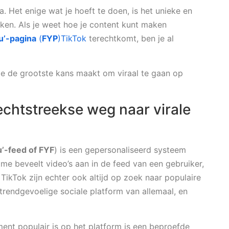
. Het enige wat je hoeft te doen, is het unieke en
rken. Als je weet hoe je content kunt maken
u’-pagina
(
FYP
)TikTok
terechtkomt, ben je al
 je de grootste kans maakt om viraal te gaan op
rechtstreekse weg naar virale
u’-feed of FYF
) is een gepersonaliseerd systeem
me beveelt video’s aan in de feed van een gebruiker,
 TikTok zijn echter ook altijd op zoek naar populaire
 trendgevoelige sociale platform van allemaal, en
.
ent populair is op het platform is een beproefde