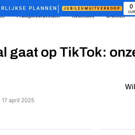
|
0
RLIJKSE PLANNEN
JUBILEUMUITVERKOOP
UU
zen
Praktijkvoorbeelden
Recensies
Bronnen
al gaat op TikTok: onz
Wil
 17 april 2025