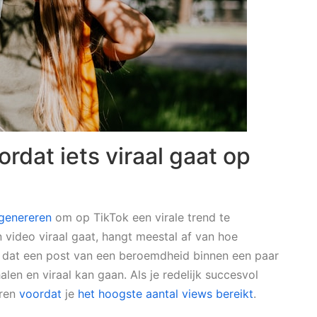
rdat iets viraal gaat op
 genereren
om op TikTok een virale trend te
 video viraal gaat, hangt meestal af van hoe
h dat een post van een beroemdheid binnen een paar
en en viraal kan gaan. Als je redelijk succesvol
ren
voordat
je
het hoogste aantal views bereikt
.