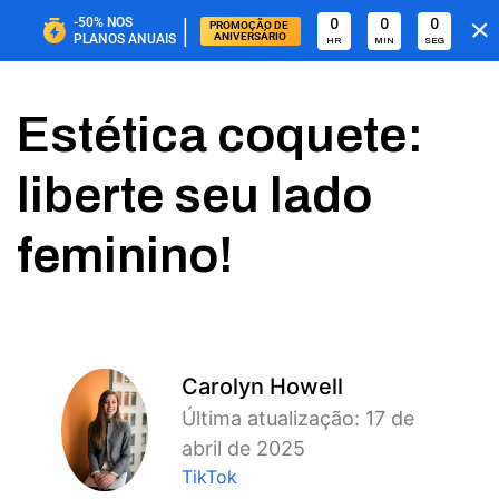
|
-50%
NOS
0
0
0
PROMOÇÃO DE 
ANIVERSÁRIO
PLANOS ANUAIS
HR
MIN
SEG
Estética coquete:
liberte seu lado
feminino!
Carolyn Howell
Última atualização: 17 de
abril de 2025
TikTok