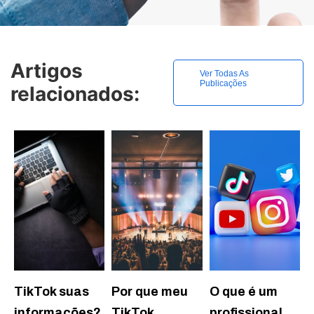
Artigos
Ver Todas As
Publicações
relacionados:
TikTok suas
Por que meu
O que é um
informações?
TikTok
profissional