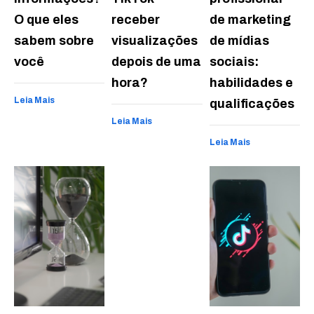
O que eles
receber
de marketing
sabem sobre
visualizações
de mídias
você
depois de uma
sociais:
hora?
habilidades e
Leia Mais
qualificações
Leia Mais
Leia Mais