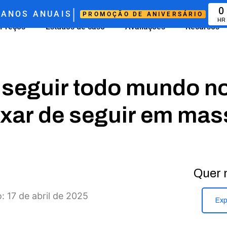
|
0
ANOS ANUAIS
PROMOÇÃO DE ANIVERSÁRIO
HR
Preços
Estudos de caso
Avaliações
Recursos
 seguir todo mundo no
ixar de seguir em mas
Quer 
: 17 de abril de 2025
Exp