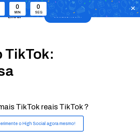
0
0
MIN
SEG
Entrar
COMECE AGORA
 TikTok:
sa
mais TikTok reais TikTok ?
erimente o High Social agora mesmo!