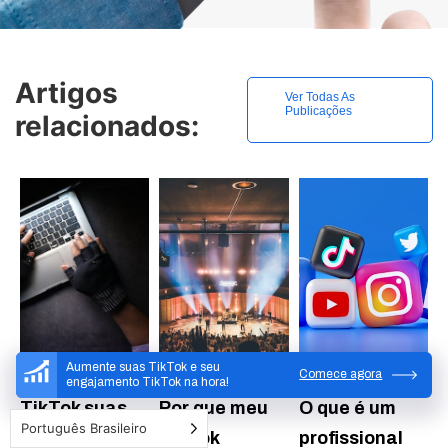
Artigos
Ver Todas As
Publicações
relacionados:
Aumente suas TikTok e seu
Comece agora
engajamento TikTok na hora!
TikTok suas
Por que meu
O que é um
Português Brasileiro
informações?
TikTok
profissional