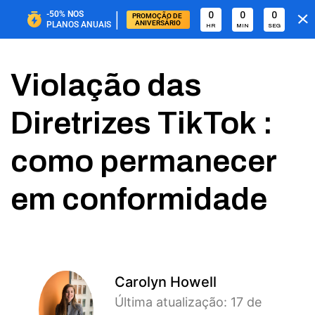
|
-50%
NOS
0
0
0
PROMOÇÃO DE 
ANIVERSÁRIO
PLANOS ANUAIS
HR
MIN
SEG
Violação das
Diretrizes TikTok :
como permanecer
em conformidade
Carolyn Howell
Última atualização: 17 de