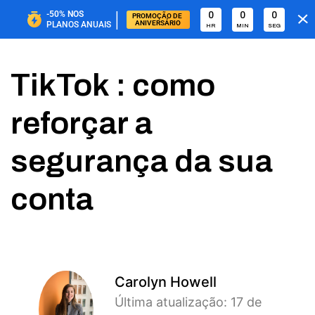
|
-50%
NOS
0
0
0
PROMOÇÃO DE 
ANIVERSÁRIO
PLANOS ANUAIS
HR
MIN
SEG
TikTok : como
reforçar a
segurança da sua
conta
Carolyn Howell
Última atualização: 17 de