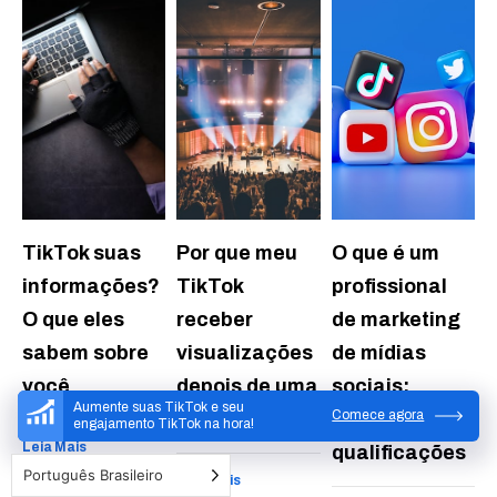
TikTok suas
Por que meu
O que é um
informações?
TikTok
profissional
O que eles
receber
de marketing
sabem sobre
visualizações
de mídias
você
depois de uma
sociais:
Aumente suas TikTok e seu
Comece agora
hora?
habilidades e
engajamento TikTok na hora!
Leia Mais
qualificações
Português Brasileiro
Leia Mais