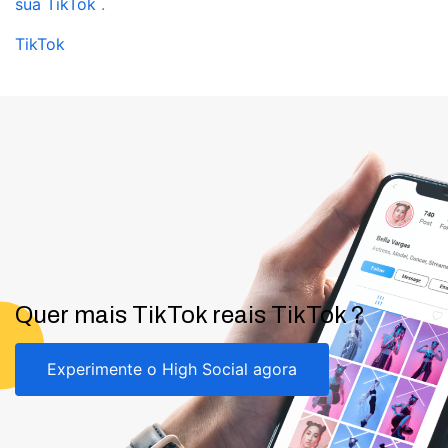
sua TikTok
.
TikTok
Quer mais TikTok reais TikTok ?
Experimente o High Social agora