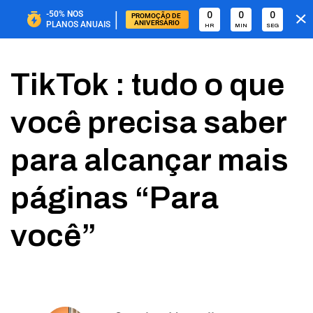
|
-50%
NOS
0
0
0
PROMOÇÃO DE 
ANIVERSÁRIO
PLANOS ANUAIS
HR
MIN
SEG
TikTok : tudo o que
você precisa saber
para alcançar mais
páginas “Para
você”