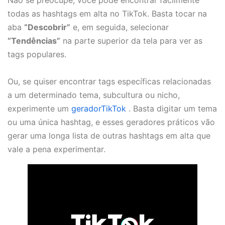
Não se preocupe; você pode encontrar facilmente
todas as hashtags em alta no TikTok. Basta tocar na
aba
“Descobrir”
e, em seguida, selecionar
“Tendências”
na parte superior da tela para ver as
tags populares.
Ou, se quiser encontrar tags específicas relacionadas
a um determinado tema, subcultura ou nicho,
experimente um
geradorTikTok
. Basta digitar um tema
ou uma única hashtag, e esses geradores práticos vão
gerar uma longa lista de outras hashtags em alta que
vale a pena experimentar.