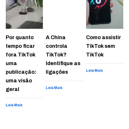
Por quanto
A China
Como assistir
tempo ficar
controla
TikTok sem
fora TikTok
TikTok?
TikTok
uma
Identifique as
Leia Mais
publicação:
ligações
uma visão
Leia Mais
geral
Leia Mais