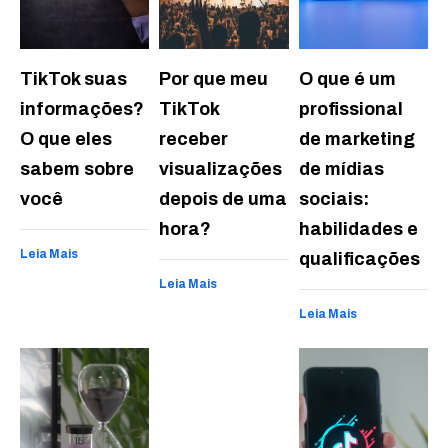
TikTok suas
Por que meu
O que é um
informações?
TikTok
profissional
O que eles
receber
de marketing
sabem sobre
visualizações
de mídias
você
depois de uma
sociais:
hora?
habilidades e
Leia Mais
qualificações
Leia Mais
Leia Mais