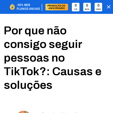
|
-50%
NOS
0
0
0
PROMOÇÃO DE 
ANIVERSÁRIO
PLANOS ANUAIS
HR
MIN
SEG
Por que não
consigo seguir
pessoas no
TikTok?: Causas e
soluções