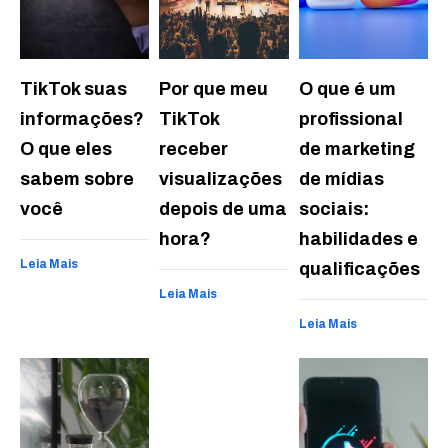
TikTok suas
Por que meu
O que é um
informações?
TikTok
profissional
O que eles
receber
de marketing
sabem sobre
visualizações
de mídias
você
depois de uma
sociais:
hora?
habilidades e
Leia Mais
qualificações
Leia Mais
Leia Mais