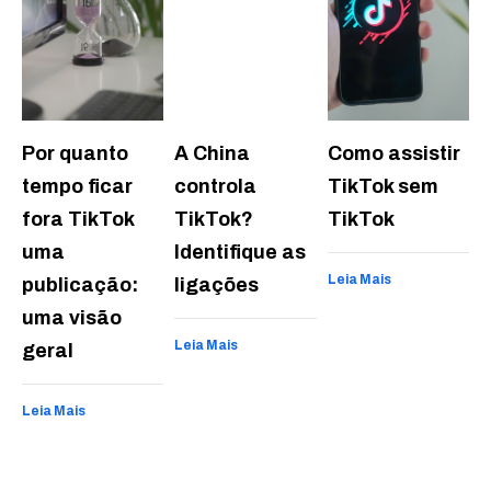
Por quanto
A China
Como assistir
tempo ficar
controla
TikTok sem
fora TikTok
TikTok?
TikTok
uma
Identifique as
Leia Mais
publicação:
ligações
uma visão
Leia Mais
geral
Leia Mais