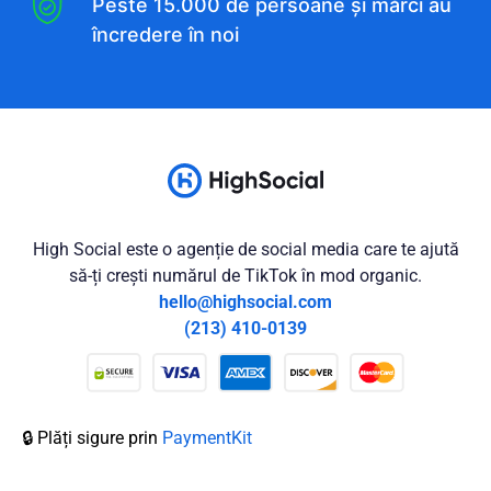
Peste 15.000 de persoane și mărci au
încredere în noi
High Social este o agenție de social media care te ajută
să-ți crești numărul de TikTok în mod organic.
hello@highsocial.com
(213) 410-0139
🔒 Plăți sigure prin
PaymentKit