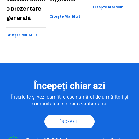
Citește Mai Mult
o prezentare
Citește Mai Mult
generală
Citește Mai Mult
Începeți chiar azi
Înscrie-te și vezi cum îți cresc numărul de urmăritori și
comunitatea în doar o săptămână.
ÎNCEPEȚI