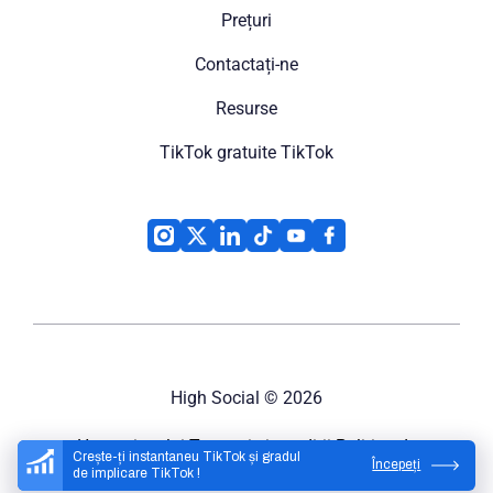
Prețuri
Contactați-ne
Resurse
TikTok gratuite TikTok
High Social
© 2026
Harta site-ului
Termeni și condiții
Politica de
Crește-ți instantaneu TikTok și gradul
Începeți
confidențialitate
de implicare TikTok !