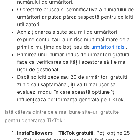
numărului de urmăritori.
O creștere bruscă și semnificativă a numărului de
urmăritori ar putea părea suspectă pentru ceilalți
utilizatori.
Achiziționarea a sute sau mii de urmăritori
expune contul tău la un risc mult mai mare de a
primi o mulțime de boți sau de
urmăritori falși
.
Primirea unui număr redus de urmăritori gratuiti
face ca verificarea calității acestora să fie mai
ușor de gestionat.
Dacă soliciți zece sau 20 de urmăritori gratuiti
zilnic sau săptămânal, îți va fi mai ușor să
evaluezi modul în care această opțiune îți
influențează performanța generală pe TikTok.
Iată câteva dintre cele mai bune site-uri gratuite
pentru generarea TikTok :
InstaFollowers
–
TikTok gratuiti
. Poți obține 25