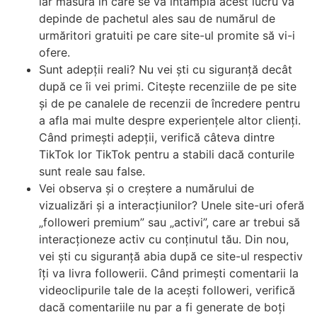
iar măsura în care se va întâmpla acest lucru va
depinde de pachetul ales sau de numărul de
urmăritori gratuiti pe care site-ul promite să vi-i
ofere.
Sunt adepții reali? Nu vei ști cu siguranță decât
după ce îi vei primi. Citește recenziile de pe site
și de pe canalele de recenzii de încredere pentru
a afla mai multe despre experiențele altor clienți.
Când primești adepții, verifică câteva dintre
TikTok lor TikTok pentru a stabili dacă conturile
sunt reale sau false.
Vei observa și o creștere a numărului de
vizualizări și a interacțiunilor? Unele site-uri oferă
„followeri premium” sau „activi”, care ar trebui să
interacționeze activ cu conținutul tău. Din nou,
vei ști cu siguranță abia după ce site-ul respectiv
îți va livra followerii. Când primești comentarii la
videoclipurile tale de la acești followeri, verifică
dacă comentariile nu par a fi generate de boți