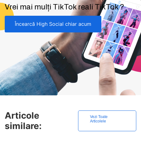
Vrei mai mulți TikTok reali TikTok ?
Încearcă High Social chiar acum
Articole
Vezi Toate
Articolele
similare: