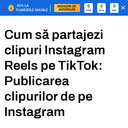
|
-50%
LA
0
0
0
REDUCERI DE 
ANIVERSAR
PLANURILE ANUALE
ORĂ
MIN
SEC
Cum să partajezi
clipuri Instagram
Reels pe TikTok:
Publicarea
clipurilor de pe
Instagram