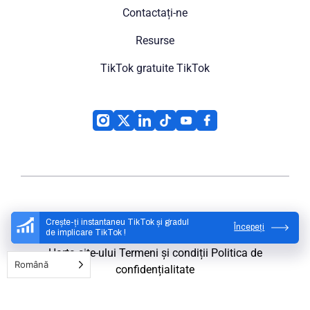
Contactați-ne
Resurse
TikTok gratuite TikTok
High Social
© 2026
Crește-ți instantaneu TikTok și gradul
Începeți
de implicare TikTok !
Harta site-ului
Termeni și condiții
Politica de
Română
confidențialitate