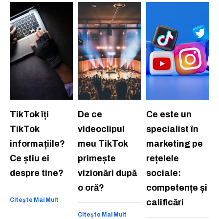
TikTok îți
De ce
Ce este un
TikTok
videoclipul
specialist în
informațiile?
meu TikTok
marketing pe
Ce știu ei
primește
rețelele
despre tine?
vizionări după
sociale:
o oră?
competențe și
Citește Mai Mult
calificări
Citește Mai Mult