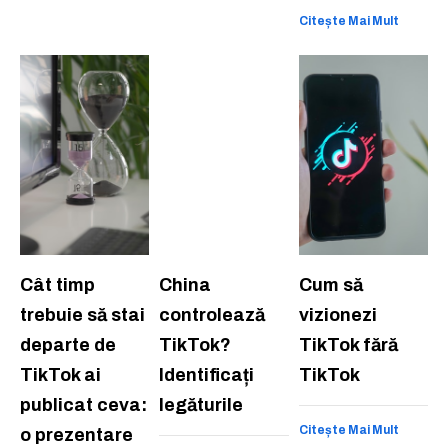
Citește Mai Mult
Cât timp
China
Cum să
trebuie să stai
controlează
vizionezi
departe de
TikTok?
TikTok fără
TikTok ai
Identificați
TikTok
publicat ceva:
legăturile
Citește Mai Mult
o prezentare