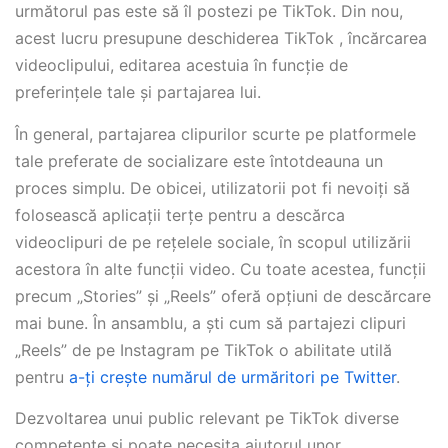
următorul pas este să îl postezi pe TikTok. Din nou,
acest lucru presupune deschiderea TikTok , încărcarea
videoclipului, editarea acestuia în funcție de
preferințele tale și partajarea lui.
În general, partajarea clipurilor scurte pe platformele
tale preferate de socializare este întotdeauna un
proces simplu. De obicei, utilizatorii pot fi nevoiți să
folosească aplicații terțe pentru a descărca
videoclipuri de pe rețelele sociale, în scopul utilizării
acestora în alte funcții video. Cu toate acestea, funcții
precum „Stories” și „Reels” oferă opțiuni de descărcare
mai bune. În ansamblu, a ști cum să partajezi clipuri
„Reels” de pe Instagram pe TikTok o abilitate utilă
pentru
a-ți crește numărul de urmăritori pe Twitter
.
Dezvoltarea unui public relevant pe TikTok diverse
competențe și poate necesita ajutorul unor