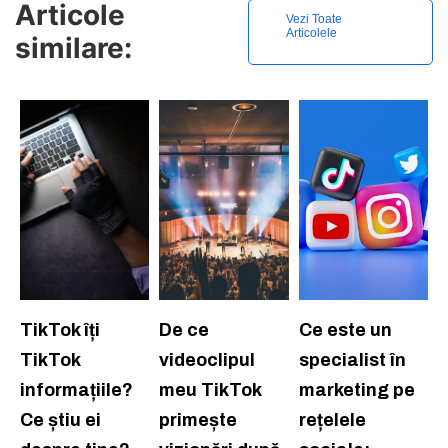
Articole
Vezi Toate
Articolele
similare:
TikTok îți
De ce
Ce este un
TikTok
videoclipul
specialist în
informațiile?
meu TikTok
marketing pe
Ce știu ei
primește
rețelele