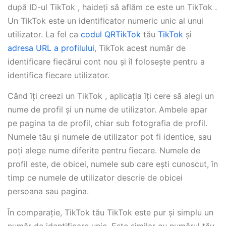
după ID-ul TikTok , haideți să aflăm ce este un TikTok .
Un TikTok este un identificator numeric unic al unui
utilizator. La fel ca
codul QRTikTok
tău
TikTok
și
adresa URL a profilului
, TikTok acest număr de
identificare fiecărui cont nou și îl folosește pentru a
identifica fiecare utilizator.
Când îți creezi un TikTok , aplicația îți cere să alegi un
nume de profil și un nume de utilizator. Ambele apar
pe pagina ta de profil, chiar sub fotografia de profil.
Numele tău și numele de utilizator pot fi identice, sau
poți alege nume diferite pentru fiecare. Numele de
profil este, de obicei, numele sub care ești cunoscut, în
timp ce numele de utilizator descrie de obicei
persoana sau pagina.
În comparație, TikTok tău TikTok este pur și simplu un
număr de identificare unic. Este similar cu numărul tău