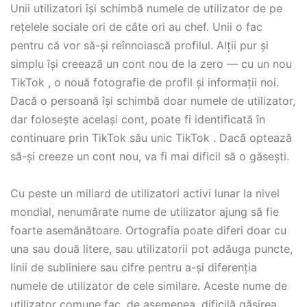
Unii utilizatori își schimbă numele de utilizator de pe
rețelele sociale ori de câte ori au chef. Unii o fac
pentru că vor să-și reînnoiască profilul. Alții pur și
simplu își creează un cont nou de la zero — cu un nou
TikTok , o nouă fotografie de profil și informații noi.
Dacă o persoană își schimbă doar numele de utilizator,
dar folosește același cont, poate fi identificată în
continuare prin TikTok său unic TikTok . Dacă optează
să-și creeze un cont nou, va fi mai dificil să o găsești.
Cu peste un miliard de utilizatori activi lunar la nivel
mondial, nenumărate nume de utilizator ajung să fie
foarte asemănătoare. Ortografia poate diferi doar cu
una sau două litere, sau utilizatorii pot adăuga puncte,
linii de subliniere sau cifre pentru a-și diferenția
numele de utilizator de cele similare. Aceste nume de
utilizator comune fac, de asemenea, dificilă găsirea