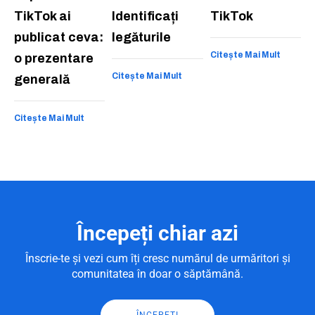
TikTok ai
Identificați
TikTok
publicat ceva:
legăturile
Citește Mai Mult
o prezentare
Citește Mai Mult
generală
Citește Mai Mult
Începeți chiar azi
Înscrie-te și vezi cum îți cresc numărul de urmăritori și
comunitatea în doar o săptămână.
ÎNCEPEȚI