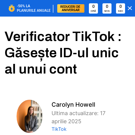
|
-50%
LA
0
0
0
REDUCERI DE 
ANIVERSAR
PLANURILE ANUALE
ORĂ
MIN
SEC
Verificator TikTok :
Găsește ID-ul unic
al unui cont
Carolyn Howell
Ultima actualizare: 17
aprilie 2025
TikTok