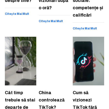
despre tine?
vizionări după
sociale:
o oră?
competențe și
Citește Mai Mult
calificări
Citește Mai Mult
Citește Mai Mult
Cât timp
China
Cum să
trebuie să stai
controlează
vizionezi
departe de
TikTok?
TikTok fără