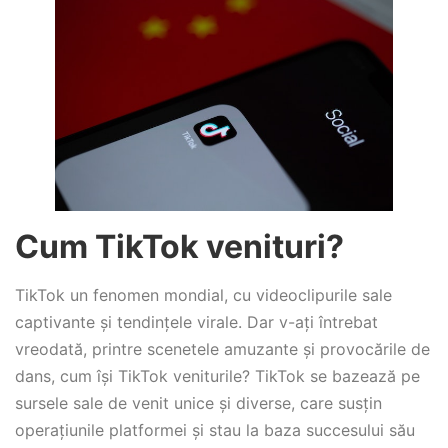
Cum TikTok venituri?
TikTok un fenomen mondial, cu videoclipurile sale
captivante și tendințele virale. Dar v-ați întrebat
vreodată, printre scenetele amuzante și provocările de
dans, cum își TikTok veniturile? TikTok se bazează pe
sursele sale de venit unice și diverse, care susțin
operațiunile platformei și stau la baza succesului său