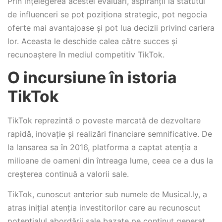
Prin înțelegerea acestei evaluări, aspiranții la statutul
de influenceri se pot poziționa strategic, pot negocia
oferte mai avantajoase și pot lua decizii privind cariera
lor. Aceasta le deschide calea către succes și
recunoaștere în mediul competitiv TikTok.
O incursiune în istoria
TikTok
TikTok reprezintă o poveste marcată de dezvoltare
rapidă, inovație și realizări financiare semnificative. De
la lansarea sa în 2016, platforma a captat atenția a
milioane de oameni din întreaga lume, ceea ce a dus la
creșterea continuă a valorii sale.
TikTok, cunoscut anterior sub numele de Musical.ly, a
atras inițial atenția investitorilor care au recunoscut
potențialul abordării sale bazate pe conținut generat