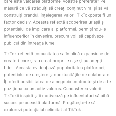
care este valoarea platformei voastre preferate? Pe
măsură ce vă străduiți să creați conținut viral și să vă
construiți brandul, înțelegerea valorii TikTokpoate fi un
factor decisiv. Aceasta reflectă acoperirea uriașă și
potențialul de implicare al platformei, permițându-le
influencerilor în devenire, precum voi, să captiveze
publicul din întreaga lume.
TikTok reflectă comunitatea sa în plină expansiune de
creatori care și-au creat propriile nișe și au adepți
fideli. Aceasta evidențiază popularitatea platformei,
potențialul de creștere și oportunitățile de colaborare.
Îți oferă posibilitatea de a negocia contracte și de a te
poziționa ca un activ valoros. Cunoașterea valorii
TikTokîi inspiră și îi motivează pe influențatori să aibă
succes pe această platformă. Pregătește-te să
explorezi potențialul nelimitat al TikTok .