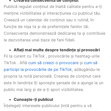
Crearea consecventă de conținut
Publică regulat conținut de înaltă calitate pentru a-ți
menține vizibilitatea și interacțiunea cu publicul tău.
Creează un calendar de conținut sau o rutină, în
funcție de nișa ta și de preferințele fanilor tăi.
Consecvența demonstrează dedicarea ta și contribuie
la dezvoltarea unei baze de fani fideli.
Aflați mai multe despre tendințe și provocări
Fii la curent cu TikTok , provocările și hashtag-urile
TikTok . Află
cum să creezi o provocare
și
cum să
participi la provocările de pe TikTok
, adăugându-le
propria ta notă personală. Crearea de conținut care
este în tendințe îți sporește șansele de a ajunge la un
public mai larg și de a-ți spori vizibilitatea.
Cunoaște-ți publicul
Înțelegeți interesele publicului țintă pentru a vă