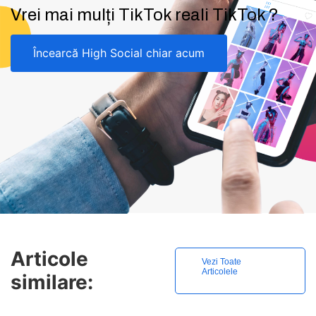
Vrei mai mulți TikTok reali TikTok ?
Încearcă High Social chiar acum
Articole
Vezi Toate
Articolele
similare: