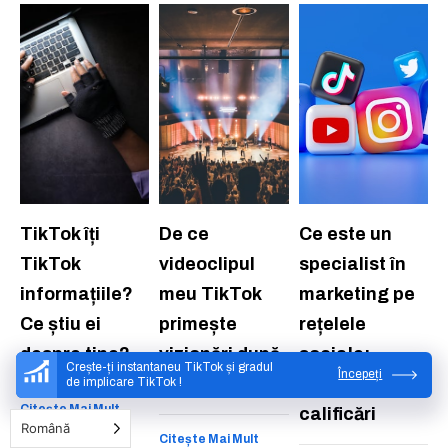
TikTok îți
De ce
Ce este un
TikTok
videoclipul
specialist în
informațiile?
meu TikTok
marketing pe
Ce știu ei
primește
rețelele
despre tine?
vizionări după
sociale:
Crește-ți instantaneu TikTok și gradul
Începeți
o oră?
competențe și
de implicare TikTok !
Citește Mai Mult
calificări
Română
Citește Mai Mult