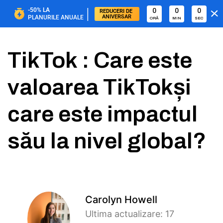
|
-50%
LA
0
0
0
REDUCERI DE 
ANIVERSAR
PLANURILE ANUALE
ORĂ
MIN
SEC
TikTok : Care este
valoarea TikTokși
care este impactul
său la nivel global?
Carolyn Howell
Ultima actualizare: 17