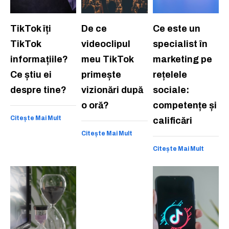
TikTok îți
De ce
Ce este un
TikTok
videoclipul
specialist în
informațiile?
meu TikTok
marketing pe
Ce știu ei
primește
rețelele
despre tine?
vizionări după
sociale:
o oră?
competențe și
Citește Mai Mult
calificări
Citește Mai Mult
Citește Mai Mult