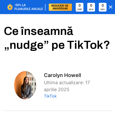
|
-50%
LA
0
0
0
REDUCERI DE 
ANIVERSAR
PLANURILE ANUALE
ORĂ
MIN
SEC
Ce înseamnă
„nudge” pe TikTok?
Carolyn Howell
Ultima actualizare: 17
aprilie 2025
TikTok