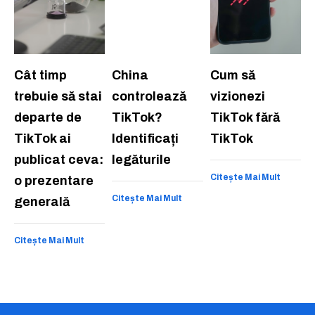
Cât timp
China
Cum să
trebuie să stai
controlează
vizionezi
departe de
TikTok?
TikTok fără
TikTok ai
Identificați
TikTok
publicat ceva:
legăturile
Citește Mai Mult
o prezentare
Citește Mai Mult
generală
Citește Mai Mult