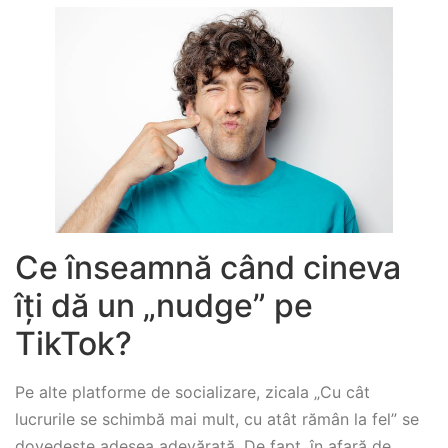
Ce înseamnă când cineva
îți dă un „nudge” pe
TikTok?
Pe alte platforme de socializare, zicala „Cu cât
lucrurile se schimbă mai mult, cu atât rămân la fel” se
dovedește adesea adevărată. De fapt, în afară de