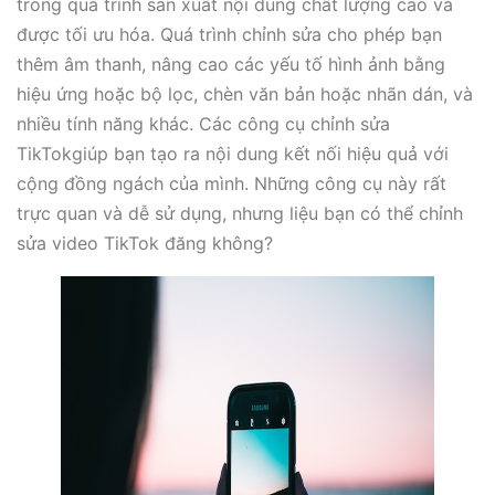
trong quá trình sản xuất nội dung chất lượng cao và
được tối ưu hóa. Quá trình chỉnh sửa cho phép bạn
thêm âm thanh, nâng cao các yếu tố hình ảnh bằng
hiệu ứng hoặc bộ lọc, chèn văn bản hoặc nhãn dán, và
nhiều tính năng khác. Các công cụ chỉnh sửa
TikTokgiúp bạn tạo ra nội dung kết nối hiệu quả với
cộng đồng ngách của mình. Những công cụ này rất
trực quan và dễ sử dụng, nhưng liệu bạn có thể chỉnh
sửa video TikTok đăng không?