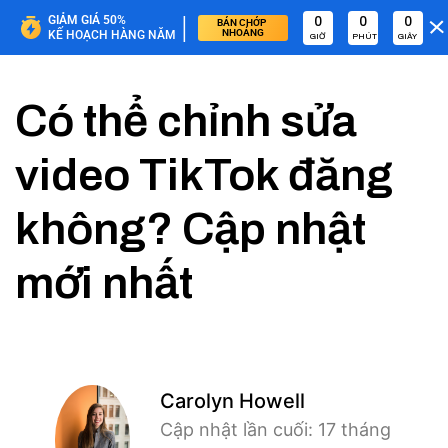
|
GIẢM GIÁ 50%
0
0
0
BÁN CHỚP 
NHOÁNG
KẾ HOẠCH HÀNG NĂM
GIỜ
PHÚT
GIÂY
Có thể chỉnh sửa
video TikTok đăng
không? Cập nhật
mới nhất
Carolyn Howell
Cập nhật lần cuối: 17 tháng