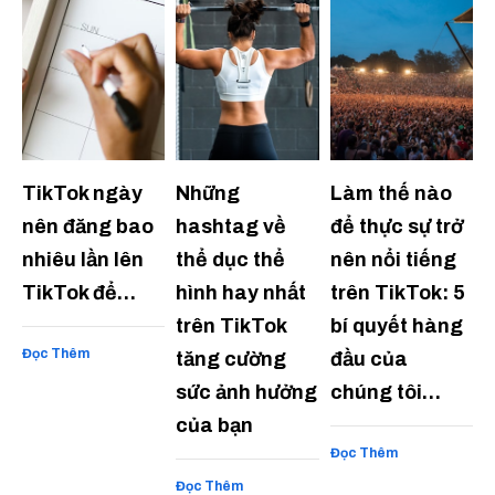
TikTok ngày
Những
Làm thế nào
nên đăng bao
hashtag về
để thực sự trở
nhiêu lần lên
thể dục thể
nên nổi tiếng
TikTok để…
hình hay nhất
trên TikTok: 5
trên TikTok
bí quyết hàng
Đọc Thêm
tăng cường
đầu của
sức ảnh hưởng
chúng tôi…
của bạn
Đọc Thêm
Đọc Thêm