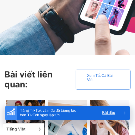
Bài viết liên
Xem Tất Cả Bài
Viết
quan:
Tăng TikTok và mức độ tương tác
Bắt đầu
trên TikTok ngay lập tức!
Tiếng Việt