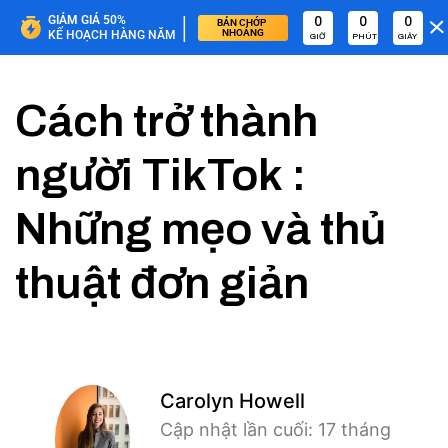
|
GIẢM GIÁ 50%
0
0
0
BÁN CHỚP 
NHOÁNG
KẾ HOẠCH HÀNG NĂM
GIỜ
PHÚT
GIÂY
Cách trở thành
người TikTok :
Những mẹo và thủ
thuật đơn giản
Carolyn Howell
Cập nhật lần cuối: 17 tháng