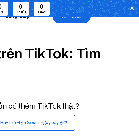
0
0
0
IỜ
PHÚT
GIÂY
Đăng nhập
BẮT ĐẦU
trên TikTok: Tìm
n có thêm TikTok thật?
Hãy thử High Social ngay bây giờ!