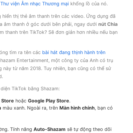
g
Thư viện Âm nhạc Thương mại
khổng lồ của nó.
 hiển thị thẻ âm thanh trên các video. Ứng dụng đã
ủa âm thanh ở góc dưới bên phải, ngay dưới
nút Chia
m thanh trên TikTok? Sẽ đơn giản hơn nhiều nếu bạn
óng tìm ra tên các
bài hát đang thịnh hành trên
Shazam Entertainment, một công ty của Anh có trụ
g này từ năm 2018. Tuy nhiên, bạn cũng có thể sử
d.
 diện TikTok bằng Shazam:
 Store
hoặc
Google Play Store
.
m
màu xanh. Ngoài ra, trên
Màn hình chính
, bạn có
ờng. Tính năng
Auto-Shazam
sẽ tự động theo dõi