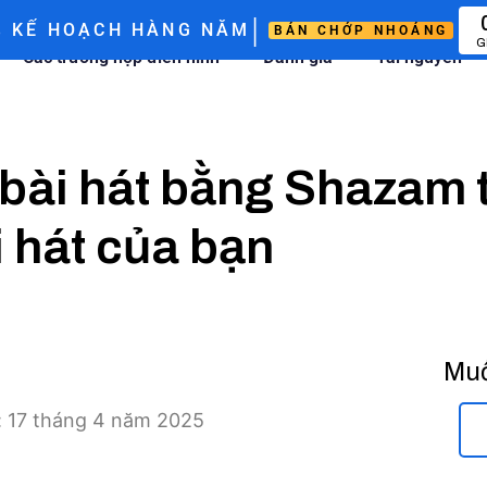
|
%
KẾ HOẠCH HÀNG NĂM
BÁN CHỚP NHOÁNG
G
Các trường hợp điển hình
Đánh giá
Tài nguyên
bài hát bằng Shazam 
i hát của bạn
Muố
i: 17 tháng 4 năm 2025