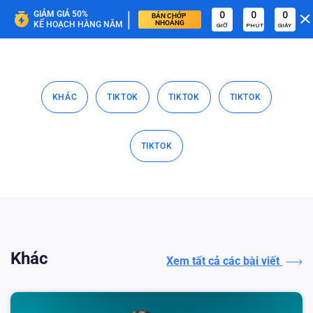
|
GIẢM GIÁ 50%
0
0
0
BÁN CHỚP 
NHOÁNG
KẾ HOẠCH HÀNG NĂM
GIỜ
PHÚT
GIÂY
KHÁC
TIKTOK
TIKTOK
TIKTOK
TIKTOK
Khác
Xem tất cả các bài viết