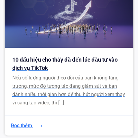
10 dấu hiệu cho thấy đã đến lúc đầu tư vào
dịch vụ TikTok
Nếu số lượng người theo dõi của bạn không tăng
trưởng, mức độ tương tác đang giảm sút và bạn
dành nhiều thời gian hơn để thu hút người xem thay
vì sáng tạo video, thì […]
Đọc thêm