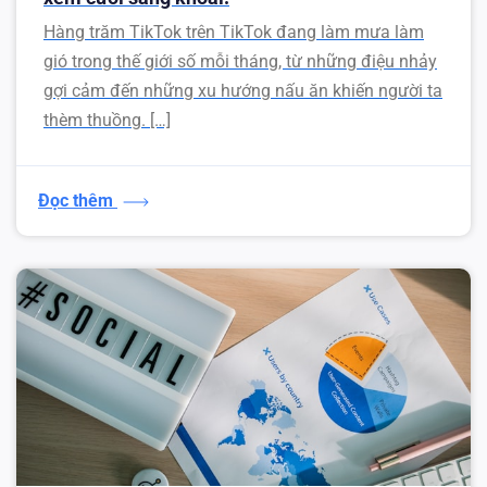
Hàng trăm TikTok trên TikTok đang làm mưa làm
gió trong thế giới số mỗi tháng, từ những điệu nhảy
gợi cảm đến những xu hướng nấu ăn khiến người ta
thèm thuồng. […]
Đọc thêm