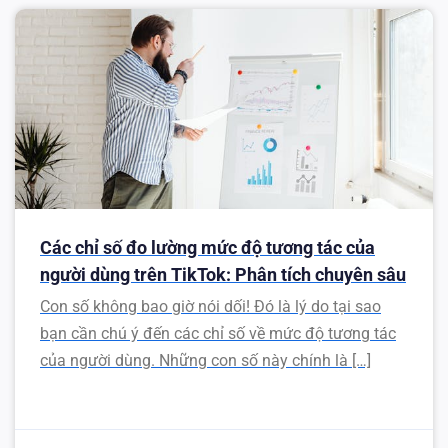
Các chỉ số đo lường mức độ tương tác của
người dùng trên TikTok: Phân tích chuyên sâu
Con số không bao giờ nói dối! Đó là lý do tại sao
bạn cần chú ý đến các chỉ số về mức độ tương tác
của người dùng. Những con số này chính là […]