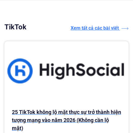
TikTok
Xem tất cả các bài viết
25 TikTok không lộ mặt thực sự trở thành hiện
tượng mạng vào năm 2026 (Không cần lộ
mặt)