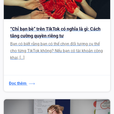
“Chỉ bạn bè” trên TikTok có nghĩa là gì: Cách
tăng cường quyền riêng tư
Bạn có biết rằng bạn có thể chọn đối tượng cụ thể
cho từng TikTok không? Nếu bạn có tài khoản công
khai, […]
Đọc thêm