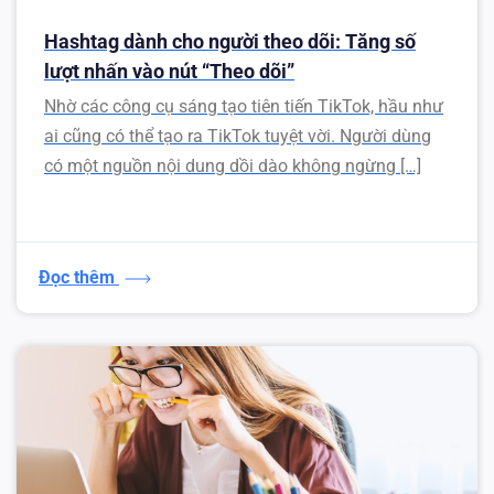
Hashtag dành cho người theo dõi: Tăng số
lượt nhấn vào nút “Theo dõi”
Nhờ các công cụ sáng tạo tiên tiến TikTok, hầu như
ai cũng có thể tạo ra TikTok tuyệt vời. Người dùng
có một nguồn nội dung dồi dào không ngừng […]
Đọc thêm