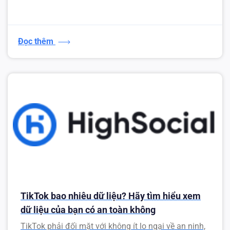
Đọc thêm
TikTok bao nhiêu dữ liệu? Hãy tìm hiểu xem
dữ liệu của bạn có an toàn không
TikTok phải đối mặt với không ít lo ngại về an ninh,