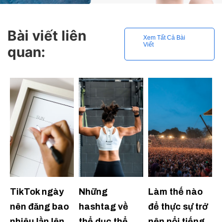
Bài viết liên
Xem Tất Cả Bài
Viết
quan:
TikTok ngày
Những
Làm thế nào
nên đăng bao
hashtag về
để thực sự trở
nhiêu lần lên
thể dục thể
nên nổi tiếng