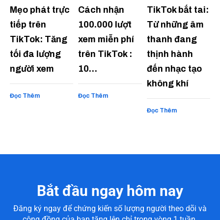
Mẹo phát trực
Cách nhận
TikTok bắt tai:
tiếp trên
100.000 lượt
Từ những âm
TikTok: Tăng
xem miễn phí
thanh đang
tối đa lượng
trên TikTok :
thịnh hành
người xem
10…
đến nhạc tạo
không khí
Đọc Thêm
Đọc Thêm
Đọc Thêm
Bắt đầu ngay hôm nay
Đăng ký ngay để chứng kiến số lượng người theo dõi và
cộng đồng của bạn tăng lên chỉ trong vòng 1 tuần.