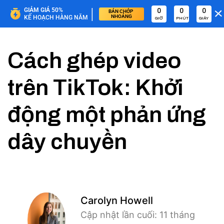
|
GIẢM GIÁ 50%
0
0
0
BÁN CHỚP 
NHOÁNG
KẾ HOẠCH HÀNG NĂM
GIỜ
PHÚT
GIÂY
Cách ghép video
trên TikTok: Khởi
động một phản ứng
dây chuyền
Carolyn Howell
Cập nhật lần cuối: 11 tháng