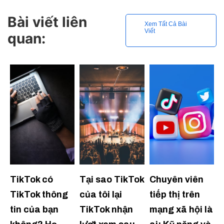
Bài viết liên
Xem Tất Cả Bài
Viết
quan:
TikTok có
Tại sao TikTok
Chuyên viên
TikTok thông
của tôi lại
tiếp thị trên
tin của bạn
TikTok nhận
mạng xã hội là