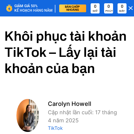
|
GIẢM GIÁ 50%
0
0
0
BÁN CHỚP 
NHOÁNG
KẾ HOẠCH HÀNG NĂM
GIỜ
PHÚT
GIÂY
Khôi phục tài khoản
TikTok – Lấy lại tài
khoản của bạn
Carolyn Howell
Cập nhật lần cuối: 17 tháng
4 năm 2025
TikTok