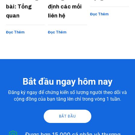
bài: Tổng
định các mối
Đọc Thêm
quan
liên hệ
Đọc Thêm
Đọc Thêm
Bắt đầu ngay hôm nay
Đăng ký ngay để chứng kiến số lượng người theo dõi và
cộng đồng của bạn tăng lên chỉ trong vòng 1 tuần.
BẮT ĐẦU
Được hơn 15.000 cá nhân và thương