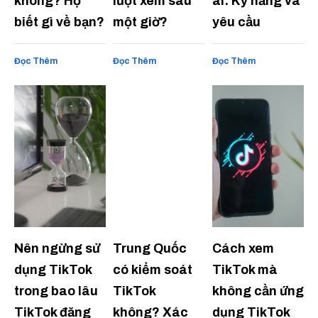
không? Họ
lượt xem sau
ai: Kỹ năng và
biết gì về bạn?
một giờ?
yêu cầu
Đọc Thêm
Đọc Thêm
Đọc Thêm
Nên ngừng sử
Trung Quốc
Cách xem
dụng TikTok
có kiểm soát
TikTok mà
trong bao lâu
TikTok
không cần ứng
TikTok đăng
không? Xác
dụng TikTok