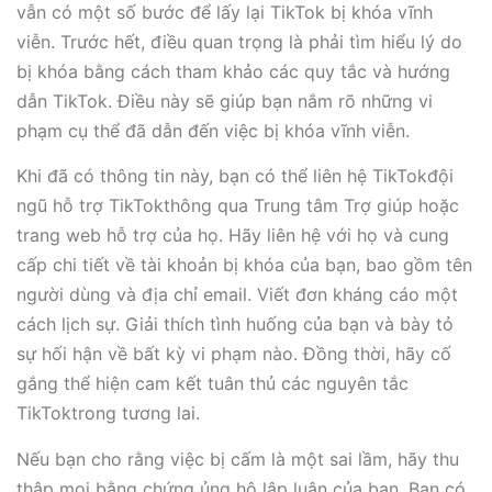
vẫn có một số bước để lấy lại TikTok bị khóa vĩnh
viễn. Trước hết, điều quan trọng là phải tìm hiểu lý do
bị khóa bằng cách tham khảo các quy tắc và hướng
dẫn TikTok. Điều này sẽ giúp bạn nắm rõ những vi
phạm cụ thể đã dẫn đến việc bị khóa vĩnh viễn.
Khi đã có thông tin này, bạn có thể liên hệ TikTokđội
ngũ hỗ trợ TikTokthông qua Trung tâm Trợ giúp hoặc
trang web hỗ trợ của họ. Hãy liên hệ với họ và cung
cấp chi tiết về tài khoản bị khóa của bạn, bao gồm tên
người dùng và địa chỉ email. Viết đơn kháng cáo một
cách lịch sự. Giải thích tình huống của bạn và bày tỏ
sự hối hận về bất kỳ vi phạm nào. Đồng thời, hãy cố
gắng thể hiện cam kết tuân thủ các nguyên tắc
TikToktrong tương lai.
Nếu bạn cho rằng việc bị cấm là một sai lầm, hãy thu
thập mọi bằng chứng ủng hộ lập luận của bạn. Bạn có