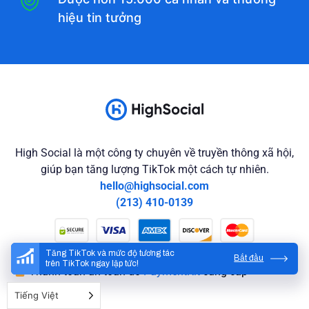
hiệu tin tưởng
High Social là một công ty chuyên về truyền thông xã hội,
giúp bạn tăng lượng TikTok một cách tự nhiên.
hello@highsocial.com
(213) 410-0139
Tăng TikTok và mức độ tương tác
Bắt đầu
trên TikTok ngay lập tức!
Thanh toán an toàn do
PaymentKit
cung cấp
Tiếng Việt