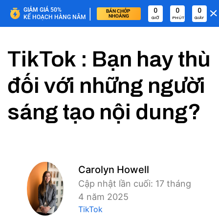
|
GIẢM GIÁ 50%
0
0
0
BÁN CHỚP 
NHOÁNG
KẾ HOẠCH HÀNG NĂM
GIỜ
PHÚT
GIÂY
TikTok : Bạn hay thù
đối với những người
sáng tạo nội dung?
Carolyn Howell
Cập nhật lần cuối: 17 tháng
4 năm 2025
TikTok