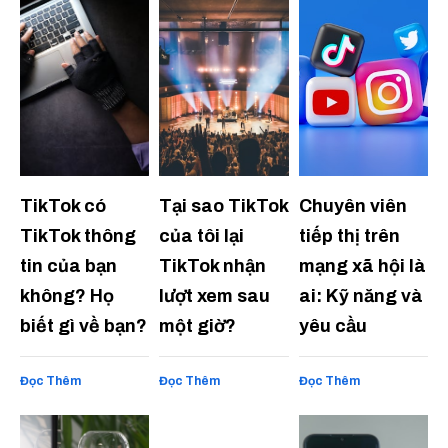
TikTok có
Tại sao TikTok
Chuyên viên
TikTok thông
của tôi lại
tiếp thị trên
tin của bạn
TikTok nhận
mạng xã hội là
không? Họ
lượt xem sau
ai: Kỹ năng và
biết gì về bạn?
một giờ?
yêu cầu
Đọc Thêm
Đọc Thêm
Đọc Thêm