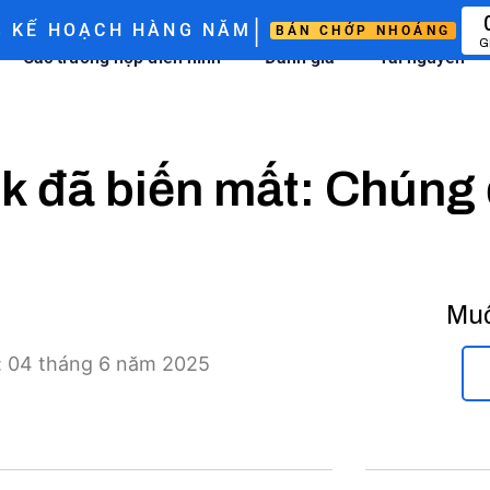
|
%
KẾ HOẠCH HÀNG NĂM
BÁN CHỚP NHOÁNG
G
Các trường hợp điển hình
Đánh giá
Tài nguyên
k đã biến mất: Chúng 
Muố
i: 04 tháng 6 năm 2025