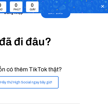
0
0
0
IỜ
PHÚT
GIÂY
Đăng nhập
BẮT ĐẦU
đã đi đâu?
n có thêm TikTok thật?
Hãy thử High Social ngay bây giờ!