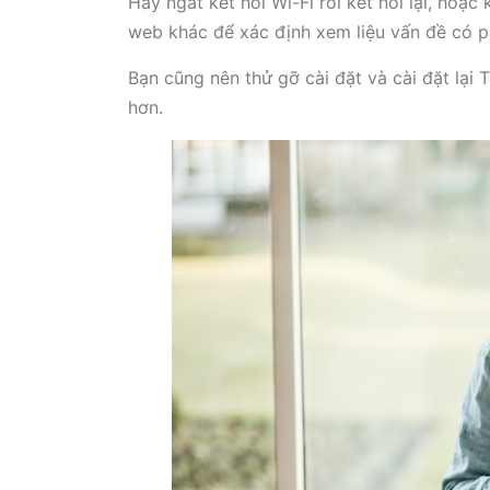
Hãy ngắt kết nối Wi-Fi rồi kết nối lại, hoặ
web khác để xác định xem liệu vấn đề có p
Bạn cũng nên thử gỡ cài đặt và cài đặt lại T
hơn.