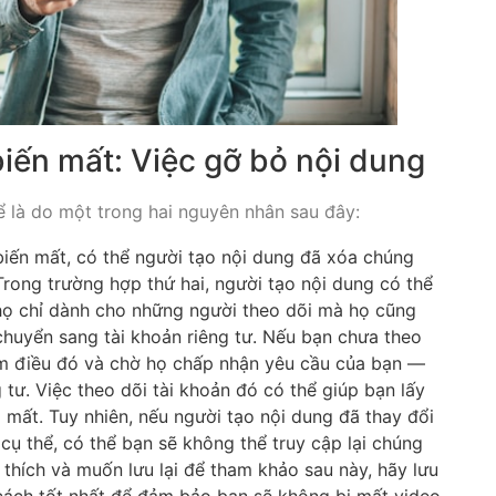
biến mất: Việc gỡ bỏ nội dung
ể là do một trong hai nguyên nhân sau đây:
biến mất, có thể người tạo nội dung đã xóa chúng
 Trong trường hợp thứ hai, người tạo nội dung có thể
họ chỉ dành cho những người theo dõi mà họ cũng
chuyển sang tài khoản riêng tư. Nếu bạn chưa theo
àm điều đó và chờ họ chấp nhận yêu cầu của bạn —
 tư. Việc theo dõi tài khoản đó có thể giúp bạn lấy
 mất. Tuy nhiên, nếu người tạo nội dung đã thay đổi
cụ thể, có thể bạn sẽ không thể truy cập lại chúng
thích và muốn lưu lại để tham khảo sau này, hãy lưu
 cách tốt nhất để đảm bảo bạn sẽ không bị mất video