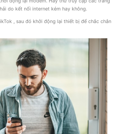
c khởi động lại modem. Hãy thử truy cập các trang
hải do kết nối internet kém hay không.
ikTok , sau đó khởi động lại thiết bị để chắc chắn