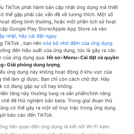
ếu TikTok phát hành bản cập nhật ứng dụng mà thiết
có thể gặp phải các vấn đề về tương thích. Một số
hoạt động bình thường, hoặc một phần lịch sử hoạt
 cập Google Play Store/Apple App Store và vào
ập nhật, hãy cài đặt ngay
.
g TikTok , bạn nên
xóa bộ nhớ đệm của ứng dụng
ưởng đến hiệu suất của ứng dụng, tức là gây ra các
ệm của ứng dụng qua:
Hồ sơ
>
Menu
>
Cài đặt và quyền
ng
>
Giải phóng dung lượng
.
Nếu ứng dụng này không hoạt động ở khu vực của
g thể làm gì được. Bạn chỉ còn cách chờ đợi. Hãy
k có đang gặp sự cố hay không.
 Nền tảng này thường tung ra sản phẩm/tính năng
chế để thử nghiệm bản beta. Trong giai đoạn thử
ũng có thể gây ra một số trục trặc trong ứng dụng.
 gửi báo cáo đến TikTok.
ng liên quan đến ứng dụng là kết nối Wi-Fi kém.