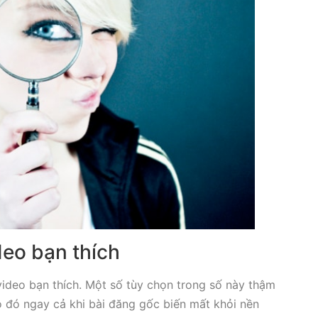
deo bạn thích
video bạn thích. Một số tùy chọn trong số này thậm
 đó ngay cả khi bài đăng gốc biến mất khỏi nền