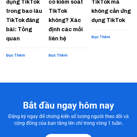
dụng TikTok
có kiểm soát
TikTok mà
trong bao lâu
TikTok
không cần ứng
TikTok đăng
không? Xác
dụng TikTok
bài: Tổng
định các mối
Đọc Thêm
quan
liên hệ
Đọc Thêm
Đọc Thêm
Bắt đầu ngay hôm nay
Đăng ký ngay để chứng kiến số lượng người theo dõi và
cộng đồng của bạn tăng lên chỉ trong vòng 1 tuần.