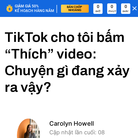
|
GIẢM GIÁ 50%
0
0
0
BÁN CHỚP 
NHOÁNG
KẾ HOẠCH HÀNG NĂM
GIỜ
PHÚT
GIÂY
TikTok cho tôi bấm
“Thích” video:
Chuyện gì đang xảy
ra vậy?
Carolyn Howell
Cập nhật lần cuối: 08