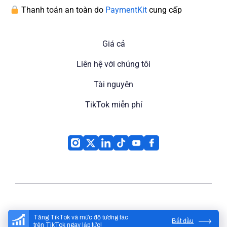
Thanh toán an toàn do
PaymentKit
cung cấp
Giá cả
Liên hệ với chúng tôi
Tài nguyên
TikTok miễn phí
High Social
© 2026
Tăng TikTok và mức độ tương tác
Bắt đầu
trên TikTok ngay lập tức!