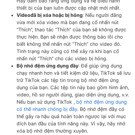
Hãy đảm bảo rằng ứng dụng và hệ điều hành
thiết bị của bạn luôn được cập nhật mới nhất.
Video
đã bị xóa hoặc
bị hỏng
: Nếu người đăng
vừa mới xóa video mà bạn đang cố nhấn nút
“Thích”, thao tác “Thích” của bạn sẽ không được
thực hiện. Bạn sẽ nhận được thông báo lỗi cho
biết không thể nhấn nút “Thích” cho video đó.
Tình trạng này cũng có thể xảy ra khi bạn cố
nhấn nút “Thích” cho các video bị hỏng.
Bộ nhớ đệm ứng dụng đầy
: Để giúp ứng dụng
chạy nhanh hơn và tiết kiệm dữ liệu, TikTok sẽ lưu
trữ TikTok các tệp tin trong bộ nhớ đệm ứng
dụng của bạn. Các tệp tin này bao gồm hình ảnh,
video, hồ sơ người dùng, giao diện ứng dụng, v.v.
Nếu bạn sử dụng TikTok ,
bộ nhớ đệm ứng dụng
có thể nhanh chóng bị đầy
. Bộ nhớ đệm đầy có
thể gây ra hậu quả hoàn toàn ngược lại với mục
đích ban đầu của tính năng này. Vì vậy, hãy nhớ
xóa bộ nhớ đệm thường xuyên.