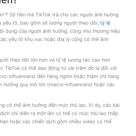
ền”? Số tiền mà TikTok trả cho các người ảnh hưởng
u yếu tố, bao gồm số lượng người theo dõi,
tỷ lệ
 nội dung của người ảnh hưởng, cũng như thương hiệu
 các yếu tố khu vực hoặc địa lý cũng có thể ảnh
ời theo dõi lớn hơn và tỷ lệ tương tác cao hơn
 TikTok có thể dao động từ vài trăm đô la đối với
ro-influencers) đến hàng nghìn hoặc thậm chí hàng
nh hưởng quy mô lớn (macro-influencers) hoặc các
ng có thể ảnh hưởng đến mức thù lao. Ví dụ, các bài
dịch chỉ diễn ra một lần có thể có mức thù lao thấp
 hạn hoặc các chiến dịch gồm nhiều video có thể