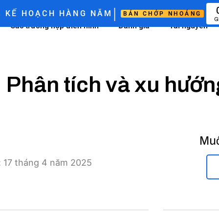
|
%
KẾ HOẠCH HÀNG NĂM
BÁN CHỚP NHOÁNG
G
Các trường hợp điển hình
Đánh giá
Tài nguyên
: Phân tích và xu hướn
Muố
i: 17 tháng 4 năm 2025