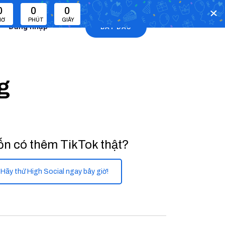
0
0
0
IỜ
PHÚT
GIÂY
Đăng nhập
BẮT ĐẦU
g
n có thêm TikTok thật?
Hãy thử High Social ngay bây giờ!