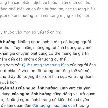
uảng bá sản phẩm, dịch vụ hoặc chiến dịch của họ
 càng phổ biến và có ảnh hưởng lớn, các thương hiệu
người có ảnh hưởng trên nền tảng mạng xã hội sôi
y thuộc vào một số yếu tố chính:
nh hưởng.
Những người ảnh hưởng có lượng người
cao hơn. Tuy nhiên, những người ảnh hưởng quy mô
khán giả chuyên biệt cũng có thể mang lại giá trị
nhắm đến các nhóm đối tượng cụ thể.
ờng xem xét
tỷ lệ tương tác trung bình
của người ảnh
lượt chia sẻ và mức độ tương tác tổng thể với nội
cho thấy đối tượng theo dõi tích cực và trung thành
u quả hơn.
huyên sâu của người ảnh hưởng. Lĩnh vực chuyên
ội dung
của người ảnh hưởng
cũng đóng vai trò quan
 trợ. Những người ảnh hưởng có kiến thức chuyên
 đề liên quan đến
đối tượng mục tiêu
của thương