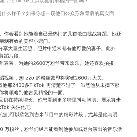
明星，在TikTok上展现他们滑稽的一面吗？
是什么样子？如果你想一窥他们公众形象背后的真实面
0万粉丝。你会看到她随着自己最热门的几首歌曲挑战舞蹈。她还
她亲测有效的美容小窍门。
00 万粉丝分享大量生活照，照片中通常都有他可爱的妻子。此外，
和舞蹈片段。
和舞蹈表演，为她的2600万粉丝带来欢乐。她还喜欢拍摄
频，@lizzo 的粉丝数即将突破2600万大关。
一点他那2400多TikTok 再清楚不过了！虽然他从未摘下那
你将领略到他古灵精怪的一面。
2400 万，且仍在持续增长。你想看到更多特里抖动胸肌、展示舞步
Tok 关注他吧！
00 万粉丝，他们可以欣赏到吉米节目中的精彩片段，尤其是他与明
超过 1700 万粉丝，粉丝们经常能看到他参加或登台演出的音乐活