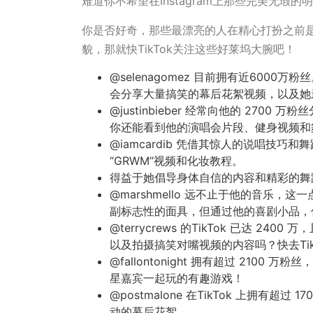
难道你不希望在Instagram上那些完美无瑕的
你是否好奇，那些最漂亮的人在精心打扮之前
貌，那就快TikTok关注这些好莱坞大腕吧！
@selenagomez 目前拥有近600
会分享大量搞笑的幕后花絮视频，以及
@justinbieber 经常向他的 27
你还能看到他的演唱会片段、健身视频
@iamcardib 凭借其惊人的说唱技巧
“GRWM”视频和化妆教程。
得益于她倡导身体自信的内容和精彩的舞蹈视
@marshmello 远不止于他的音乐，这
副标志性的面具，但通过他的喜剧小品，
@terrycrews 的TikTok 已达 
以及拍摄搞笑对嘴视频的内容吗？快去Tik
@fallontonight 拥有超过 21
星嘉宾一起玩的有趣游戏！
@postmalone 在TikTok 上拥有
动的幕后花絮。