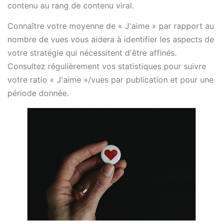
contenu au rang de contenu viral.
Connaître votre moyenne de « J'aime » par rapport au
nombre de vues vous aidera à identifier les aspects de
votre stratégie qui nécessitent d'être affinés.
Consultez régulièrement vos statistiques pour suivre
votre ratio « J'aime »/vues par publication et pour une
période donnée.