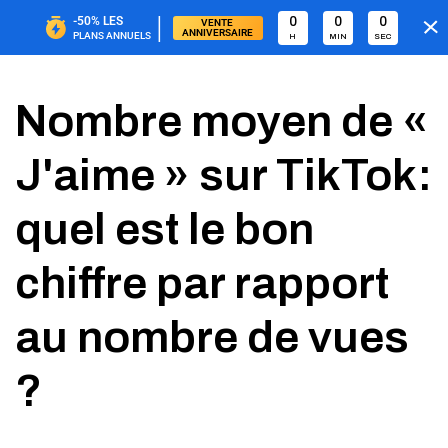
|
-50%
LES
0
0
0
VENTE 
ANNIVERSAIRE
PLANS ANNUELS
H
MIN
SEC
Nombre moyen de «
J'aime » sur TikTok:
quel est le bon
chiffre par rapport
au nombre de vues
?