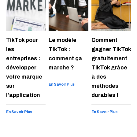
TikTok pour
Le modèle
Comment
les
TikTok :
gagner TikTok
entreprises :
comment ça
gratuitement
développer
marche ?
TikTok grâce
votre marque
à des
En Savoir Plus
sur
méthodes
l'application
durables !
En Savoir Plus
En Savoir Plus