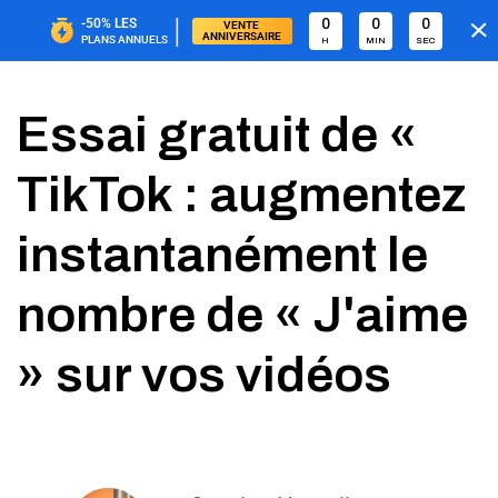
|
-50%
LES
0
0
0
VENTE 
ANNIVERSAIRE
PLANS ANNUELS
H
MIN
SEC
Essai gratuit de «
TikTok : augmentez
instantanément le
nombre de « J'aime
» sur vos vidéos