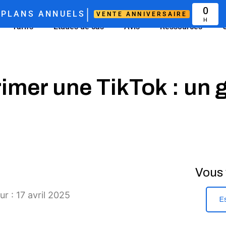
|
0
PLANS ANNUELS
VENTE ANNIVERSAIRE
H
Tarifs
Études de cas
Avis
Ressources
mer une TikTok : un 
Vous 
ur : 17 avril 2025
E