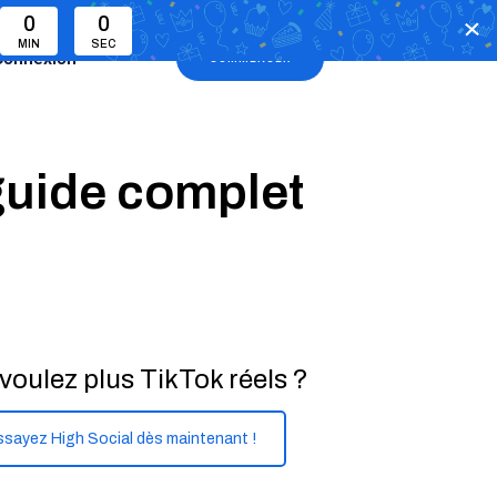
0
0
MIN
SEC
Connexion
COMMENCER
guide complet
voulez plus TikTok réels ?
ssayez High Social dès maintenant !