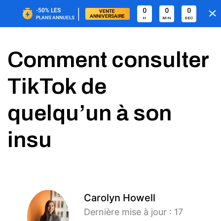
|
-50%
LES
0
0
0
VENTE 
ANNIVERSAIRE
PLANS ANNUELS
H
MIN
SEC
Comment consulter
TikTok de
quelqu’un à son
insu
Carolyn Howell
Dernière mise à jour : 17