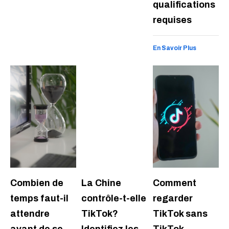
qualifications
requises
En Savoir Plus
Combien de
La Chine
Comment
temps faut-il
contrôle-t-elle
regarder
attendre
TikTok?
TikTok sans
avant de se
Identifiez les
TikTok