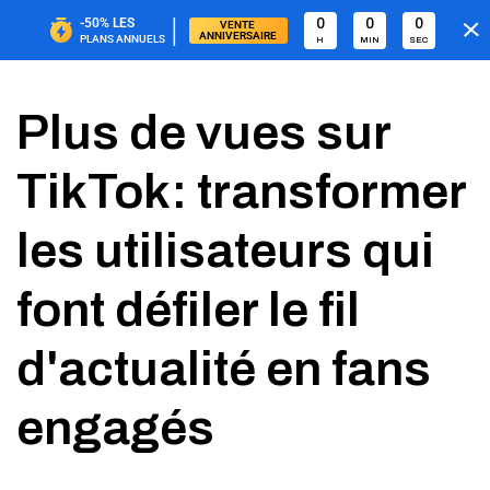
|
-50%
LES
0
0
0
VENTE 
ANNIVERSAIRE
PLANS ANNUELS
H
MIN
SEC
Plus de vues sur
TikTok: transformer
les utilisateurs qui
font défiler le fil
d'actualité en fans
engagés