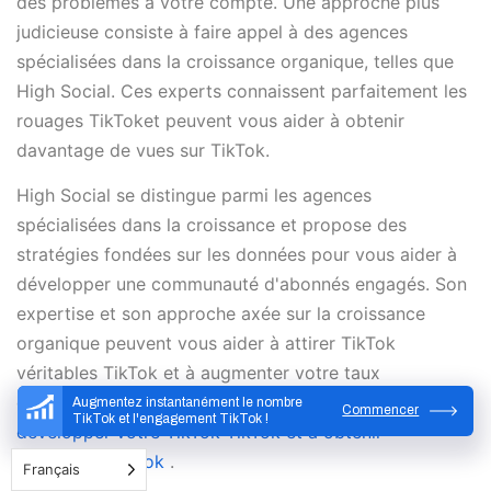
des problèmes à votre compte. Une approche plus
judicieuse consiste à faire appel à des agences
spécialisées dans la croissance organique, telles que
High Social. Ces experts connaissent parfaitement les
rouages TikToket peuvent vous aider à obtenir
davantage de vues sur TikTok.
High Social se distingue parmi les agences
spécialisées dans la croissance et propose des
stratégies fondées sur les données pour vous aider à
développer une communauté d'abonnés engagés. Son
expertise et son approche axée sur la croissance
organique peuvent vous aider à attirer TikTok
véritables TikTok et à augmenter votre taux
d'engagement.
Commencez dès aujourd'hui à
Augmentez instantanément le nombre
Commencer
TikTok et l'engagement TikTok !
développer votre TikTok TikTok et à obtenir
davantage TikTok
.
Français