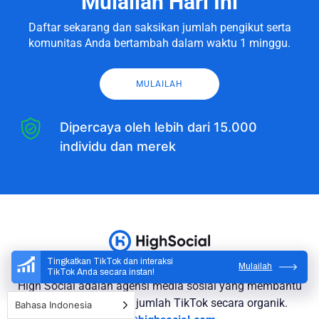
Mulailah Hari Ini
Daftar sekarang dan saksikan jumlah pengikut serta
komunitas Anda bertambah dalam waktu 1 minggu.
MULAILAH
Dipercaya oleh lebih dari 15.000
individu dan merek
Tingkatkan TikTok dan interaksi
Mulailah
TikTok Anda secara instan!
High Social adalah agensi media sosial yang membantu
Anda meningkatkan jumlah TikTok secara organik.
Bahasa Indonesia