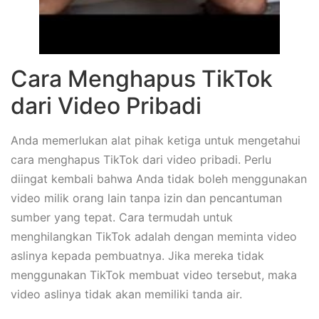
Cara Menghapus TikTok
dari Video Pribadi
Anda memerlukan alat pihak ketiga untuk mengetahui
cara menghapus TikTok dari video pribadi. Perlu
diingat kembali bahwa Anda tidak boleh menggunakan
video milik orang lain tanpa izin dan pencantuman
sumber yang tepat. Cara termudah untuk
menghilangkan TikTok adalah dengan meminta video
aslinya kepada pembuatnya. Jika mereka tidak
menggunakan TikTok membuat video tersebut, maka
video aslinya tidak akan memiliki tanda air.