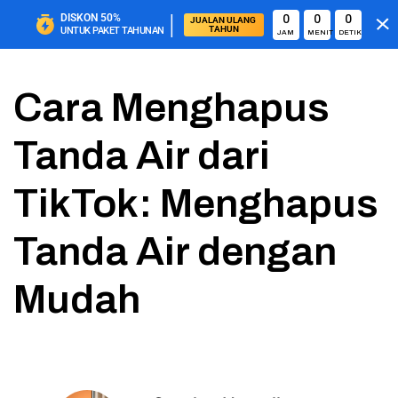
|
DISKON
50%
0
0
0
JUALAN ULANG 
TAHUN
UNTUK PAKET TAHUNAN
JAM
MENIT
DETIK
Cara Menghapus
Tanda Air dari
TikTok: Menghapus
Tanda Air dengan
Mudah