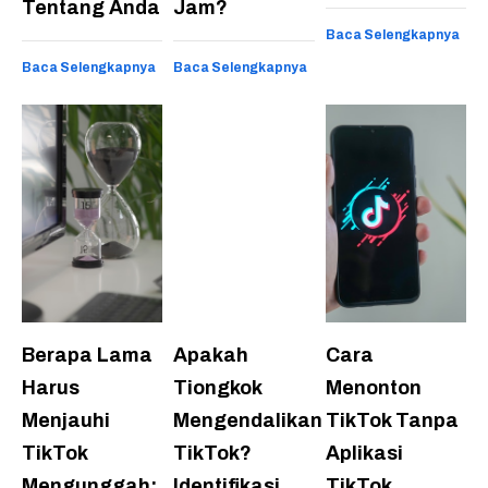
Tentang Anda
Jam?
Baca Selengkapnya
Baca Selengkapnya
Baca Selengkapnya
Berapa Lama
Apakah
Cara
Harus
Tiongkok
Menonton
Menjauhi
Mengendalikan
TikTok Tanpa
TikTok
TikTok?
Aplikasi
Mengunggah:
Identifikasi
TikTok