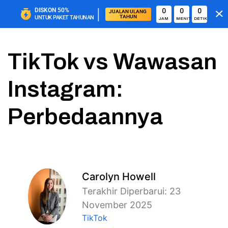
|
DISKON
50%
0
0
0
JUALAN ULANG 
TAHUN
UNTUK PAKET TAHUNAN
JAM
MENIT
DETIK
TikTok vs Wawasan
Instagram:
Perbedaannya
Carolyn Howell
Terakhir Diperbarui: 23
November 2025
TikTok