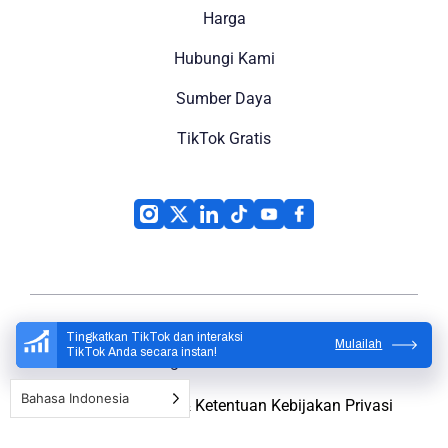
Harga
Hubungi Kami
Sumber Daya
TikTok Gratis
Tingkatkan TikTok dan interaksi
Mulailah
TikTok Anda secara instan!
High Social
© 2026
Bahasa Indonesia
Peta Situs
Syarat & Ketentuan
Kebijakan Privasi