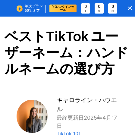
|
年次プラン
0
0
0
"バレンタインセ
ール
50%
オフ
0
分
秒
ベストTikTok ユー
ザーネーム：ハンド
ルネームの選び方
キャロライン・ハウエ
ル
最終更新日2025年4月17
日
TikTok 101