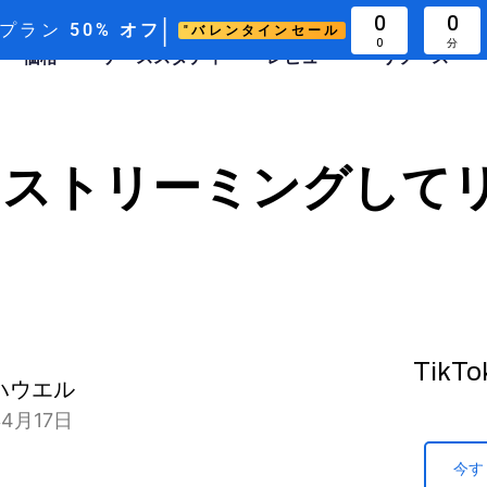
|
0
0
次プラン
50%
オフ
"バレンタインセール
0
分
価格
ケーススタディ
レビュー
リソース
kTok ストリーミング
Tik
ハウエル
4月17日
今す