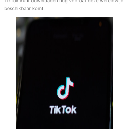
TikTok kunt downloaden nog voordat deze wereldwijd
beschikbaar komt.