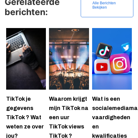
Gerelateerde
Alle Berichten
Bekijken
berichten:
TikTok je
Waarom krijgt
Wat is een
gegevens
mijn TikTok na
socialemediamar
TikTok ? Wat
een uur
vaardigheden
weten ze over
TikTok views
en
jou?
TikTok ?
kwalificaties