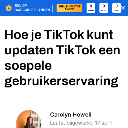
|
-50%
OP
0
0
0
JUBILEUMUITVE
RKOOP
JAARLIJKSE PLANNEN
UUR
MIN
SEC
Hoe je TikTok kunt
updaten TikTok een
soepele
gebruikerservaring
Carolyn Howell
Laatst bijgewerkt: 17 april