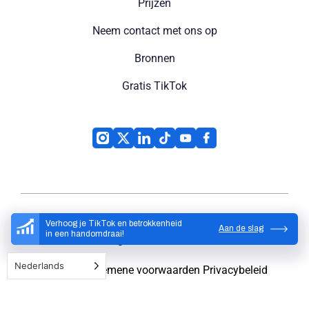
Prijzen
Neem contact met ons op
Bronnen
Gratis TikTok
Verhoog je TikTok en betrokkenheid
Aan de slag
in een handomdraai!
High Social
© 2026
Nederlands
Sitemap
Algemene voorwaarden
Privacybeleid