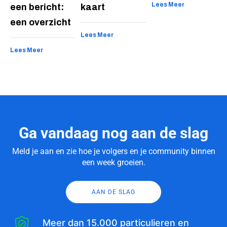
Lees Meer
een bericht:
kaart
een overzicht
Lees Meer
Lees Meer
Ga vandaag nog aan de slag
Meld je aan en zie hoe je volgers en je community binnen
een week groeien.
AAN DE SLAG
Meer dan 15.000 particulieren en