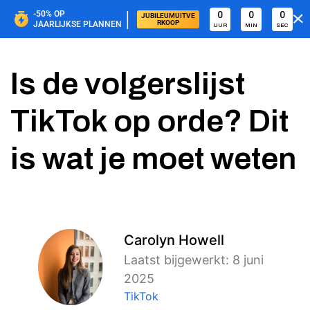
|
-50%
OP
0
0
0
JUBILEUMUITVE
RKOOP
JAARLIJKSE PLANNEN
UUR
MIN
SEC
Is de volgerslijst
TikTok op orde? Dit
is wat je moet weten
Carolyn Howell
Laatst bijgewerkt: 8 juni
2025
TikTok