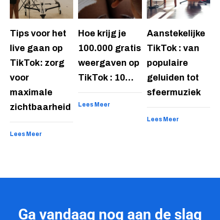
Tips voor het
Hoe krijg je
Aanstekelijke
live gaan op
100.000 gratis
TikTok : van
TikTok: zorg
weergaven op
populaire
voor
TikTok : 10…
geluiden tot
maximale
sfeermuziek
Lees Meer
zichtbaarheid
Lees Meer
Lees Meer
Ga vandaag nog aan de slag