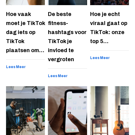
Hoe vaak
De beste
Hoe je echt
moet je TikTok
fitness-
viraal gaat op
dag iets op
hashtags voor
TikTok: onze
TikTok
TikTok je
top 5…
plaatsen om…
invloed te
Lees Meer
vergroten
Lees Meer
Lees Meer