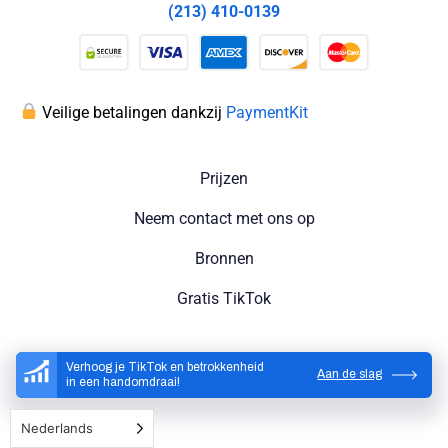
(213) 410-0139
Veilige betalingen dankzij
PaymentKit
Prijzen
Neem contact met ons op
Bronnen
Gratis TikTok
Verhoog je TikTok en betrokkenheid
Aan de slag
in een handomdraai!
Nederlands