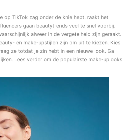
e op TikTok zag onder de knie hebt, raakt het
fluencers gaan beautytrends veel te snel voorbij.
rschijnlijk alweer in de vergetelheid zijn geraakt.
eauty- en make-upstijlen zijn om uit te kiezen. Kies
raag ze totdat je zin hebt in een nieuwe look. Ga
kijken. Lees verder om de populairste make-uplooks