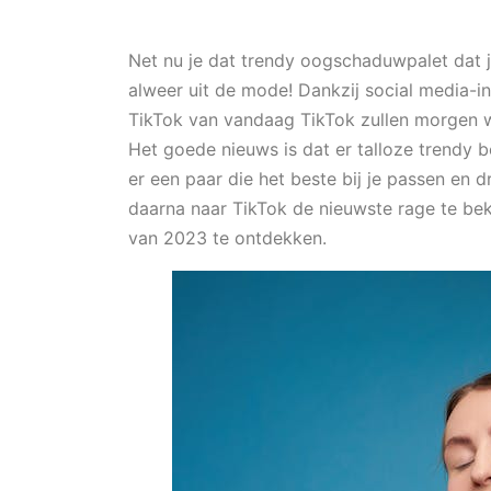
Net nu je dat trendy oogschaduwpalet dat j
alweer uit de mode! Dankzij social media-in
TikTok van vandaag TikTok zullen morgen waa
Het goede nieuws is dat er talloze trendy b
er een paar die het beste bij je passen en d
daarna naar TikTok de nieuwste rage te be
van 2023 te ontdekken.