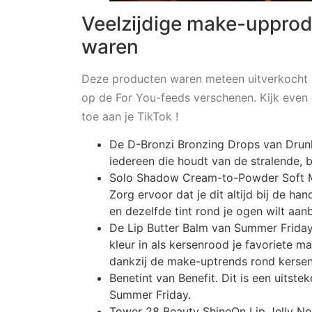
Veelzijdige make-upprod
waren
Deze producten waren meteen uitverkocht 
op de For You-feeds verschenen. Kijk even
toe aan je TikTok !
De D-Bronzi Bronzing Drops van Drun
iedereen die houdt van de stralende, 
Solo Shadow Cream-to-Powder Soft Ma
Zorg ervoor dat je dit altijd bij de ha
en dezelfde tint rond je ogen wilt aa
De Lip Butter Balm van Summer Fridays
kleur in als kersenrood je favoriete ma
dankzij de make-uptrends rond kersen 
Benetint van Benefit. Dit is een uitste
Summer Friday.
Tower 28 Beauty ShineOn Lip Jelly Non