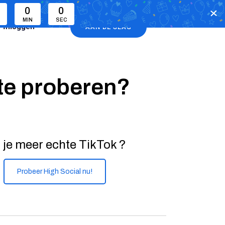
0
0
R
MIN
SEC
Inloggen
AAN DE SLAG
 te proberen?
 je meer echte TikTok ?
Probeer High Social nu!