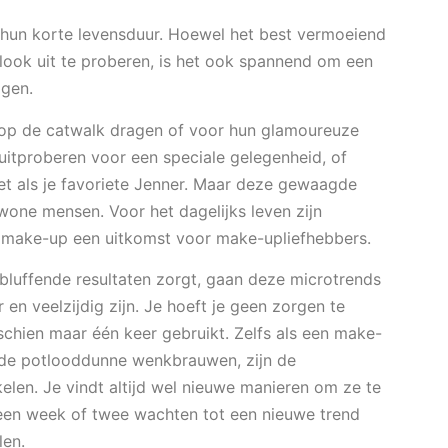
un korte levensduur. Hoewel het best vermoeiend
ook uit te proberen, is het ook spannend om een
agen.
op de catwalk dragen of voor hun glamoureuze
s uitproberen voor een speciale gelegenheid, of
ziet als je favoriete Jenner. Maar deze gewaagde
ewone mensen. Voor het dagelijks leven zijn
 make-up een uitkomst voor make-upliefhebbers.
bluffende resultaten zorgt, gaan deze microtrends
n veelzijdig zijn. Je hoeft je geen zorgen te
chien maar één keer gebruikt. Zelfs als een make-
s de potlooddunne wenkbrauwen, zijn de
len. Je vindt altijd wel nieuwe manieren om ze te
een week of twee wachten tot een nieuwe trend
alen.