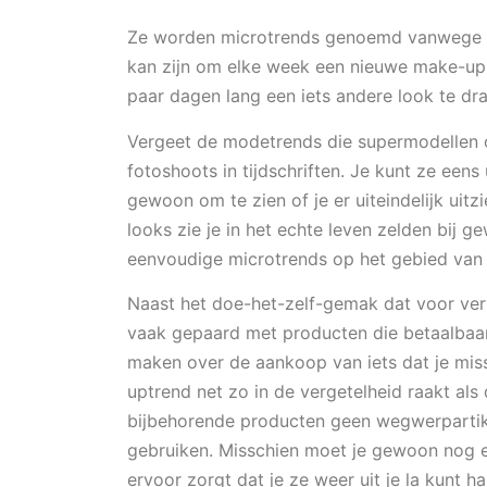
Ze worden microtrends genoemd vanwege h
kan zijn om elke week een nieuwe make-upl
paar dagen lang een iets andere look te dr
Vergeet de modetrends die supermodellen 
fotoshoots in tijdschriften. Je kunt ze een
gewoon om te zien of je er uiteindelijk uit
looks zie je in het echte leven zelden bij g
eenvoudige microtrends op het gebied van
Naast het doe-het-zelf-gemak dat voor ver
vaak gepaard met producten die betaalbaar e
maken over de aankoop van iets dat je miss
uptrend net zo in de vergetelheid raakt al
bijbehorende producten geen wegwerpartike
gebruiken. Misschien moet je gewoon nog 
ervoor zorgt dat je ze weer uit je la kunt h