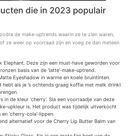
ucten die in 2023 populair
zodra de make-uptrends waarin ze te zien waren,
 of ze weer op voorraad zijn en voeg ze dan meteen
k Elephant. Deze zijn een must-have geworden voor
bronzen basis van de ‘latte’-make-uptrend.
tte Eyeshadow in warme en koele bruintinten.
nd hebt als je ’s ochtends graag koffie met melk drinkt
nbrengen.
 in de kleur ‘cherry’. Sla een voorraadje van deze
ke-upkleur is. Het product was tijdelijk uitverkocht
en ‘cherry-cola’-lippen.
kend alternatief voor de Cherry Lip Butter Balm van
-Sticky Gloss. Als je een grote fan bent van de