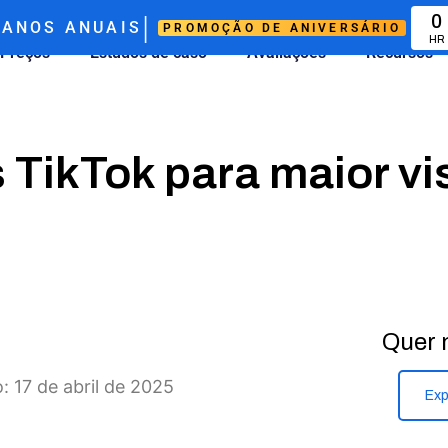
|
0
ANOS ANUAIS
PROMOÇÃO DE ANIVERSÁRIO
HR
Preços
Estudos de caso
Avaliações
Recursos
s TikTok para maior vi
Quer 
: 17 de abril de 2025
Exp