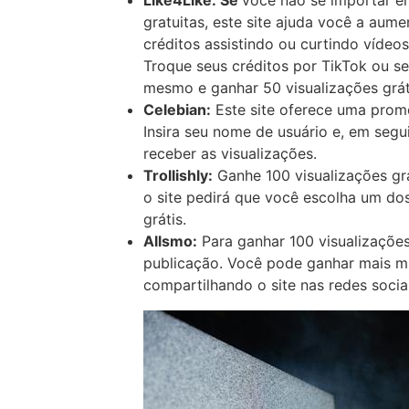
Like4Like: Se
você não se importar em
gratuitas, este site ajuda você a aum
créditos assistindo ou curtindo vídeo
Troque seus créditos por TikTok ou se
mesmo e ganhar 50 visualizações grát
Celebian:
Este site oferece uma pro
Insira seu nome de usuário e, em segu
receber as visualizações.
Trollishly:
Ganhe 100 visualizações gr
o site pedirá que você escolha um dos
grátis.
Allsmo:
Para ganhar 100 visualizações
publicação. Você pode ganhar mais m
compartilhando o site nas redes sociai