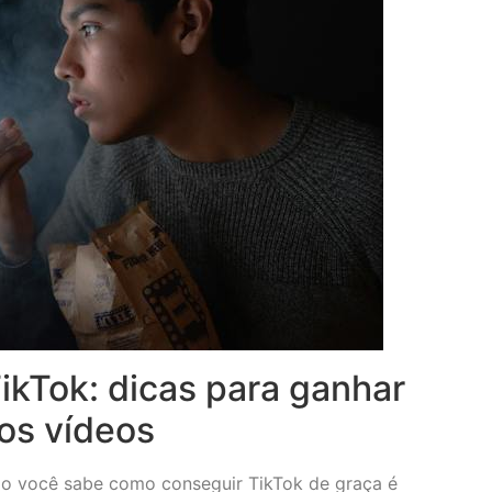
TikTok: dicas para ganhar
nos vídeos
o você sabe como conseguir TikTok de graça é