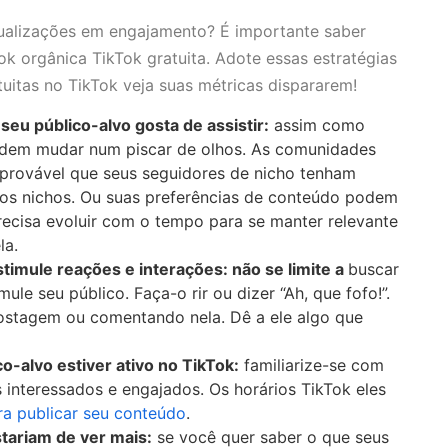
sualizações em engajamento? É importante saber
k orgânica TikTok gratuita. Adote essas estratégias
tuitas no TikTok veja suas métricas dispararem!
eu público-alvo gosta de assistir:
assim como
podem mudar num piscar de olhos. As comunidades
 provável que seus seguidores de nicho tenham
ros nichos. Ou suas preferências de conteúdo podem
ecisa evoluir com o tempo para se manter relevante
la.
timule reações e interações: não se limite a
buscar
ule seu público. Faça-o rir ou dizer “Ah, que fofo!”.
 postagem ou comentando nela. Dê a ele algo que
-alvo estiver ativo no TikTok:
familiarize-se com
 interessados e engajados. Os horários TikTok eles
a publicar seu conteúdo
.
tariam de ver mais:
se você quer saber o que seus