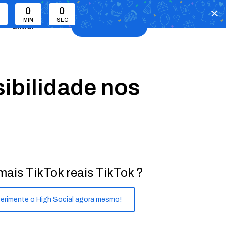
0
0
MIN
SEG
Entrar
COMECE AGORA
sibilidade nos
mais TikTok reais TikTok ?
erimente o High Social agora mesmo!