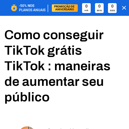
|
-50%
NOS
0
0
0
PROMOÇÃO DE 
ANIVERSÁRIO
PLANOS ANUAIS
HR
MIN
SEG
Como conseguir
TikTok grátis
TikTok : maneiras
de aumentar seu
público