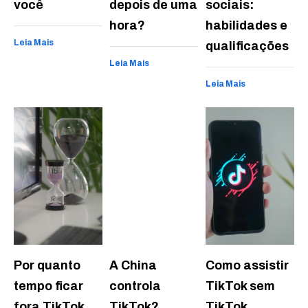
você
depois de uma
sociais:
hora?
habilidades e
Leia Mais
qualificações
Leia Mais
Leia Mais
Por quanto
A China
Como assistir
tempo ficar
controla
TikTok sem
fora TikTok
TikTok?
TikTok